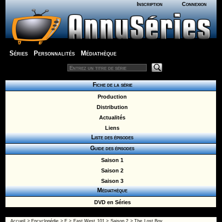
Inscription
Connexion
Séries
Personnalités
Médiathèque
Fiche de la série
Production
Distribution
Actualités
Liens
Liste des épisodes
Guide des épisodes
Saison 1
Saison 2
Saison 3
Médiathèque
DVD en Séries
Accueil
>
Encyclopédie
>
E
>
East West 101
>
Saison 2
> The Lost Boy