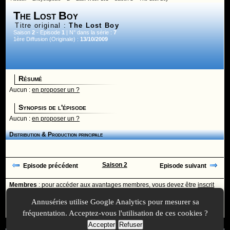
The Lost Boy
Titre original :
The Lost Boy
Saison
2
- Episode
1
| N° dans la série :
7
1ère Diffusion (Originale) :
13/10/2009
Résumé
Aucun :
en proposer un ?
Synopsis de l'épisode
Aucun :
en proposer un ?
Distribution & Production principale
Saison 2
Episode précédent
Episode suivant
Membres
: pour accéder aux avantages membres, vous devez être
inscrit
ou
identifié
avec votre login
Annuséries utilise Google Analytics pour mesurer sa
Ajoutée le :
30/11/-0001 à 00:00 -
Mise à jour le :
30/11/-0001 à 00:00
fréquentation. Acceptez-vous l'utilisation de ces cookies ?
Accepter
Refuser