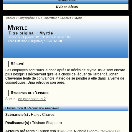
DVD en Séries
Accueil
>
Encyclopédie
>
S
>
Superstore
>
Saison 5
> Myrtle
Myrtle
Titre original :
Myrtle
Saison
5
- Episode
12
| N° dans la série :
89
1ère Diffusion (Originale) :
16/01/2020
Résumé
Les employés sont sous le choc après le décès de Myrtle. Ils le sont encore
plus lorsqu'ils découvrent qu'elle a choisi de léguer de l'argent à Jonah.
Cheyenne tente de convaincre Matéo de se joindre à elle dans la vente de
cosmétiques. Dina retrouve son père.
Synopsis de l'épisode
Aucun :
en proposer un ?
Distribution & Production principale
Scénariste(s) :
Hailey Chavez
Réalisateur(s) :
Tristram Shapeero
Acteurs présents :
Lauren Ash
,
Nichole Bloom
(Dina Fox)
(Cheyenne Lee