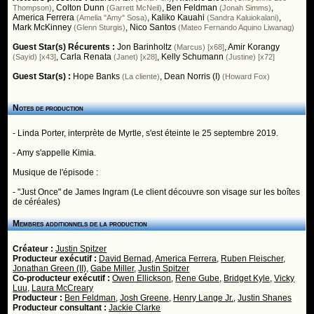
,
Colton Dunn
,
Ben Feldman
,
Thompson)
(Garrett McNeil)
(Jonah Simms)
America Ferrera
,
Kaliko Kauahi
,
(Amelia "Amy" Sosa)
(Sandra Kaluiokalani)
Mark McKinney
,
Nico Santos
(Glenn Sturgis)
(Mateo Fernando Aquino Liwanag)
Guest Star(s) Récurents :
Jon Barinholtz
,
Amir Korangy
(Marcus) [x68]
,
Carla Renata
,
Kelly Schumann
(Sayid) [x43]
(Janet) [x28]
(Justine) [x72]
Guest Star(s) :
Hope Banks
,
Dean Norris (I)
(La cliente)
(Howard Fox)
Notes de production
- Linda Porter, interprète de Myrtle, s'est éteinte le 25 septembre 2019.
- Amy s'appelle Kimia.
Musique de l'épisode :
- "Just Once" de James Ingram (Le client découvre son visage sur les boîtes
de céréales)
Membres additionnels de la production
Créateur :
Justin Spitzer
Producteur exécutif :
David Bernad
,
America Ferrera
,
Ruben Fleischer
,
Jonathan Green (II)
,
Gabe Miller
,
Justin Spitzer
Co-producteur exécutif :
Owen Ellickson
,
Rene Gube
,
Bridget Kyle
,
Vicky
Luu
,
Laura McCreary
Producteur :
Ben Feldman
,
Josh Greene
,
Henry Lange Jr.
,
Justin Shanes
Producteur consultant :
Jackie Clarke