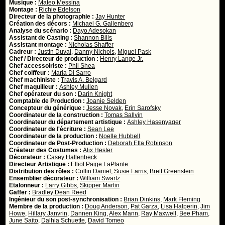
Musique :
Mateo Messina
Montage :
Richie Edelson
Directeur de la photographie :
Jay Hunter
Création des décors :
Michael G. Gallenberg
Analyse du scénario :
Dayo Adesokan
Assistant de Casting :
Shannon Bills
Assistant montage :
Nicholas Shaffer
Cadreur :
Justin Duval
,
Danny Nichols
,
Miguel Pask
Chef / Directeur de production :
Henry Lange Jr.
Chef accessoiriste :
Phil Shea
Chef coiffeur :
Maria Di Sarro
Chef machiniste :
Travis A. Belgard
Chef maquilleur :
Ashley Mullen
Chef opérateur du son :
Darin Knight
Comptable de Production :
Joanie Selden
Concepteur du générique :
Jesse Novak
,
Erin Sarofsky
Coordinateur de la construction :
Tomas Sallvin
Coordinateur du département artistique :
Ashley Hasenyager
Coordinateur de l'écriture :
Sean Lee
Coordinateur de la production :
Noelle Hubbell
Coordinateur de Post-Production :
Deborah Etta Robinson
Créateur des Costumes :
Alix Hester
Décorateur :
Casey Hallenbeck
Directeur Artistique :
Elliot Paige LaPlante
Distribution des rôles :
Collin Daniel
,
Susie Farris
,
Brett Greenstein
Ensemblier décorateur :
William Swartz
Etalonneur :
Larry Gibbs
,
Skipper Martin
Gaffer :
Bradley Dean Reed
Ingénieur du son post-synchronisation :
Brian Dinkins
,
Mark Fleming
Membre de la production :
Doug Anderson
,
Pat Garza
,
Lisa Halperin
,
Jim
Howe
,
Hillary Janvrin
,
Dannen King
,
Alex Mann
,
Ray Maxwell
,
Bee Pham
,
June Saito
,
Dalhia Schuette
,
David Tomeo