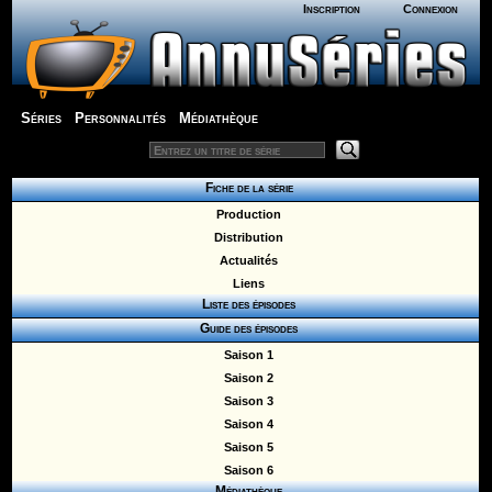
Inscription
Connexion
Séries
Personnalités
Médiathèque
Fiche de la série
Production
Distribution
Actualités
Liens
Liste des épisodes
Guide des épisodes
Saison 1
Saison 2
Saison 3
Saison 4
Saison 5
Saison 6
Médiathèque