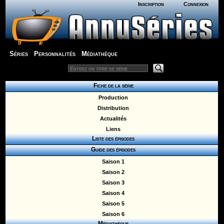
Inscription
Connexion
Séries
Personnalités
Médiathèque
Fiche de la série
Production
Distribution
Actualités
Liens
Liste des épisodes
Guide des épisodes
Saison 1
Saison 2
Saison 3
Saison 4
Saison 5
Saison 6
Médiathèque