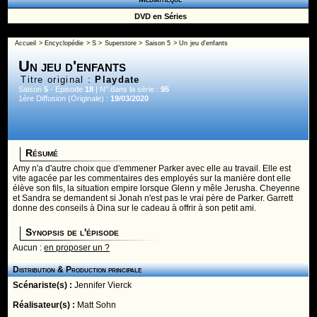
DVD en Séries
Accueil
>
Encyclopédie
>
S
>
Superstore
>
Saison 5
> Un jeu d'enfants
Un jeu d'enfants
Titre original :
Playdate
Saison
5
- Episode
18
| N° dans la série :
95
1ère Diffusion (Originale) :
19/03/2020
Résumé
Amy n'a d'autre choix que d'emmener Parker avec elle au travail. Elle est
vite agacée par les commentaires des employés sur la manière dont elle
élève son fils, la situation empire lorsque Glenn y mêle Jerusha. Cheyenne
et Sandra se demandent si Jonah n'est pas le vrai père de Parker. Garrett
donne des conseils à Dina sur le cadeau à offrir à son petit ami.
Synopsis de l'épisode
Aucun :
en proposer un ?
Distribution & Production principale
Scénariste(s) :
Jennifer Vierck
Réalisateur(s) :
Matt Sohn