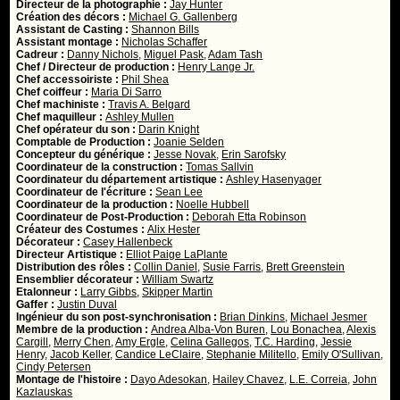
Directeur de la photographie :
Jay Hunter
Création des décors :
Michael G. Gallenberg
Assistant de Casting :
Shannon Bills
Assistant montage :
Nicholas Schaffer
Cadreur :
Danny Nichols
,
Miguel Pask
,
Adam Tash
Chef / Directeur de production :
Henry Lange Jr.
Chef accessoiriste :
Phil Shea
Chef coiffeur :
Maria Di Sarro
Chef machiniste :
Travis A. Belgard
Chef maquilleur :
Ashley Mullen
Chef opérateur du son :
Darin Knight
Comptable de Production :
Joanie Selden
Concepteur du générique :
Jesse Novak
,
Erin Sarofsky
Coordinateur de la construction :
Tomas Sallvin
Coordinateur du département artistique :
Ashley Hasenyager
Coordinateur de l'écriture :
Sean Lee
Coordinateur de la production :
Noelle Hubbell
Coordinateur de Post-Production :
Deborah Etta Robinson
Créateur des Costumes :
Alix Hester
Décorateur :
Casey Hallenbeck
Directeur Artistique :
Elliot Paige LaPlante
Distribution des rôles :
Collin Daniel
,
Susie Farris
,
Brett Greenstein
Ensemblier décorateur :
William Swartz
Etalonneur :
Larry Gibbs
,
Skipper Martin
Gaffer :
Justin Duval
Ingénieur du son post-synchronisation :
Brian Dinkins
,
Michael Jesmer
Membre de la production :
Andrea Alba-Von Buren
,
Lou Bonachea
,
Alexis
Cargill
,
Merry Chen
,
Amy Ergle
,
Celina Gallegos
,
T.C. Harding
,
Jessie
Henry
,
Jacob Keller
,
Candice LeClaire
,
Stephanie Militello
,
Emily O'Sullivan
,
Cindy Petersen
Montage de l'histoire :
Dayo Adesokan
,
Hailey Chavez
,
L.E. Correia
,
John
Kazlauskas