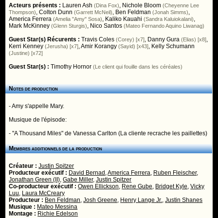
Acteurs présents :
Lauren Ash
,
Nichole Bloom
(Dina Fox)
(Cheyenne Lee
,
Colton Dunn
,
Ben Feldman
,
Thompson)
(Garrett McNeil)
(Jonah Simms)
America Ferrera
,
Kaliko Kauahi
,
(Amelia "Amy" Sosa)
(Sandra Kaluiokalani)
Mark McKinney
,
Nico Santos
(Glenn Sturgis)
(Mateo Fernando Aquino Liwanag)
Guest Star(s) Récurents :
Travis Coles
,
Danny Gura
,
(Corey) [x7]
(Elias) [x8]
Kerri Kenney
,
Amir Korangy
,
Kelly Schumann
(Jerusha) [x7]
(Sayid) [x43]
(Justine) [x72]
Guest Star(s) :
Timothy Hornor
(Le client qui fouille dans les céréales)
Notes de production
- Amy s'appelle Mary.
Musique de l'épisode:
- "A Thousand Miles" de Vanessa Carlton (La cliente recrache les paillettes)
Membres additionnels de la production
Créateur :
Justin Spitzer
Producteur exécutif :
David Bernad
,
America Ferrera
,
Ruben Fleischer
,
Jonathan Green (II)
,
Gabe Miller
,
Justin Spitzer
Co-producteur exécutif :
Owen Ellickson
,
Rene Gube
,
Bridget Kyle
,
Vicky
Luu
,
Laura McCreary
Producteur :
Ben Feldman
,
Josh Greene
,
Henry Lange Jr.
,
Justin Shanes
Musique :
Mateo Messina
Montage :
Richie Edelson