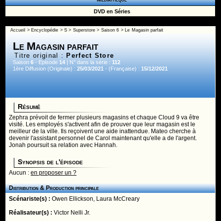
DVD en Séries
Accueil
>
Encyclopédie
>
S
>
Superstore
>
Saison 6
> Le Magasin parfait
Le Magasin parfait
Titre original :
Perfect Store
Saison
6
- Episode
14
| N° dans la série :
112
1ère Diffusion (Originale) :
25/03/2021
- (Française) :
15/12/2021
Résumé
Zephra prévoit de fermer plusieurs magasins et chaque Cloud 9 va être
visité. Les employés s'activent afin de prouver que leur magasin est le
meilleur de la ville. Ils reçoivent une aide inattendue. Mateo cherche à
devenir l'assistant personnel de Carol maintenant qu'elle a de l'argent.
Jonah poursuit sa relation avec Hannah.
Synopsis de l'épisode
Aucun :
en proposer un ?
Distribution & Production principale
Scénariste(s) :
Owen Ellickson
,
Laura McCreary
Réalisateur(s) :
Victor Nelli Jr.