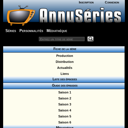
Inscription
Connexion
Séries
Personnalités
Médiathèque
Fiche de la série
Production
Distribution
Actualités
Liens
Liste des épisodes
Guide des épisodes
Saison 1
Saison 2
Saison 3
Saison 4
Saison 5
Saison 6
Médiathèque