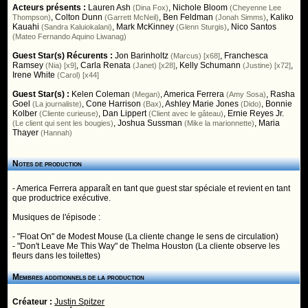
Acteurs présents :
Lauren Ash
,
Nichole Bloom
(Dina Fox)
(Cheyenne Lee
,
Colton Dunn
,
Ben Feldman
,
Kaliko
Thompson)
(Garrett McNeil)
(Jonah Simms)
Kauahi
,
Mark McKinney
,
Nico Santos
(Sandra Kaluiokalani)
(Glenn Sturgis)
(Mateo Fernando Aquino Liwanag)
Guest Star(s) Récurents :
Jon Barinholtz
,
Franchesca
(Marcus) [x68]
Ramsey
,
Carla Renata
,
Kelly Schumann
,
(Nia) [x9]
(Janet) [x28]
(Justine) [x72]
Irene White
(Carol) [x44]
Guest Star(s) :
Kelen Coleman
,
America Ferrera
,
Rasha
(Megan)
(Amy Sosa)
Goel
,
Cone Harrison
,
Ashley Marie Jones
,
Bonnie
(La journaliste)
(Bax)
(Dido)
Kolber
,
Dan Lippert
,
Ernie Reyes Jr.
(Cliente curieuse)
(Client avec le gâteau)
,
Joshua Sussman
,
Maria
(Le client qui sent les bougies)
(Mike la marionnette)
Thayer
(Hannah)
Notes de production
- America Ferrera apparaît en tant que guest star spéciale et revient en tant
que productrice exécutive.
Musiques de l'épisode :
- "Float On" de Modest Mouse (La cliente change le sens de circulation)
- "Don't Leave Me This Way" de Thelma Houston (La cliente observe les
fleurs dans les toilettes)
Membres additionnels de la production
Créateur :
Justin Spitzer