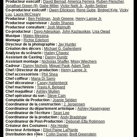
Producteur exécutif :
David Bernad
,
America Ferrera
,
Ruben Fleischer
,
Jonathan Green (II)
,
Gabe Miller
,
Victor Nelli Jr.
,
Justin Spitzer
Co-producteur exécutif :
Owen Ellickson
,
Rene Gube
,
Bridget Kyle
,
Vicky
Luu
,
Laura McCreary
Producteur :
Ben Feldman
,
Josh Greene
,
Henry Lange Jr.
Producteur superviseur :
Justin Shanes
Producteur consultant :
Josh Malmuth
Co-producteur :
Dayo Adesokan
,
John Kazlauskas
,
Lisa Owad
Musique :
Mateo Messina
Montage :
Richie Edelson
Directeur de la photographie :
Jay Hunter
Création des décors :
Michael G. Gallenberg
Analyse du scénario :
Hailey Chavez
Assistant de Casting :
Danny Dunitz
Assistant montage :
Nicholas Shaffer
,
Missy Wiechers
Cadreur :
Danny Nichols
,
Miguel Pask
,
Adam Tash
Chef / Directeur de production :
Henry Lange Jr.
Chef accessoiriste :
Phil Shea
Chef coiffeur :
Maria Di Sarro
Chef décorateur :
Casey Hallenbeck
Chef machiniste :
Travis A. Belgard
Chef maquilleur :
Ashley Mullen
Chef opérateur du son :
Steve Cain
Comptable de Production :
Joanie Selden
Coordinateur de la construction :
J. Jergensen
Coordinateur du département artistique :
Ashley Hasenyager
Coordinateur de l'écriture :
Sean Lee
Coordinateur de la production :
Andy Bradshaw
Coordinateur de Post-Production :
Deborah Etta Robinson
Créateur des Costumes :
Alix Hester
Directeur Artistique :
Elliot Paige LaPlante
Distribution des rôles :
Collin Daniel
,
Brett Greenstein