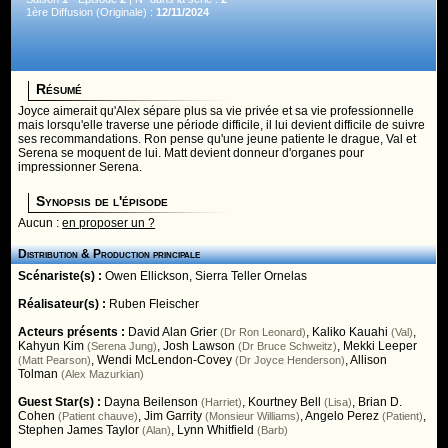
1ère Diffusion (Originale) :
12/11/2024
Résumé
Joyce aimerait qu'Alex sépare plus sa vie privée et sa vie professionnelle
mais lorsqu'elle traverse une période difficile, il lui devient difficile de suivre
ses recommandations. Ron pense qu'une jeune patiente le drague, Val et
Serena se moquent de lui. Matt devient donneur d'organes pour
impressionner Serena.
Synopsis de l'épisode
Aucun :
en proposer un ?
Distribution & Production principale
Scénariste(s) :
Owen Ellickson
,
Sierra Teller Ornelas
Réalisateur(s) :
Ruben Fleischer
Acteurs présents :
David Alan Grier
,
Kaliko Kauahi
,
(Dr Ron Leonard)
(Val)
Kahyun Kim
,
Josh Lawson
,
Mekki Leeper
(Serena Jung)
(Dr Bruce Schweitz)
,
Wendi McLendon-Covey
,
Allison
(Matt Pearson)
(Dr Joyce Henderson)
Tolman
(Alex Mazurkian)
Guest Star(s) :
Dayna Beilenson
,
Kourtney Bell
,
Brian D.
(Harriet)
(Lisa)
Cohen
,
Jim Garrity
,
Angelo Perez
,
(Patient chauve)
(Monsieur Williams)
(Patient)
Stephen James Taylor
,
Lynn Whitfield
(Alan)
(Barb)