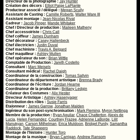
Directeur de la photographie :
Jay Hunter
Création des décors :
Elliot Paige LaPlante
Producteur associé / délégué :
Megan Scully
Assistant de Casting :
Camille Roberts
,
Walter Ware III
Assistant montage :
Jean-Nicolas Rivat
Cadreur :
Jacob Pinger
,
Mande Whitaker
Chef / Directeur de production :
Maileen Matheny
Chef accessoiriste :
Chris Call
Chef coiffeur :
James Dunham
Chef décorateur :
Casey Hallenbeck
Chef électricien :
Justin Duval
Chef machiniste :
Travis A. Belgard
Chef maquilleur :
Ashley Mullen
Chef opérateur du son :
Brian Wittle
Comptable de Production :
Jareth Costello
Consultant :
Marc Meisels
Consultant médical :
Rachel Daigh
Coordinateur de la construction :
Tomas Sallvin
Coordinateur du département artistique :
Brenna Brady
Coordinateur de l'écriture :
Jordan Hearne
Coordinateur de la production :
Brittany Ledgin
Créateur des Costumes :
Alix Hester
Directeur Artistique :
Ashley Hasenyager
Distribution des rôles :
Susie Farris
Etalonneur :
James Garrow
,
Jonathan Malden
Ingénieur du son post-synchronisation :
Mark Fleming
,
Myron Nettinga
Membre de la production :
Ryan Aguilar
,
Chace Chatterton
,
Alexis de
Lucia
,
Helen Fernandez
,
Courtney Frazee
,
Adrienne LaBorde
,
Lilit
Manukyan
,
Carson Mithelman
,
Erica Muldoon
,
Bridget Purdy
,
Samantha
Raddock
,
Tate Shapeero
Montage de l'histoire :
Hunter Toro
Montage de la musique :
Bryan Carrigan
,
Andrew Ransom