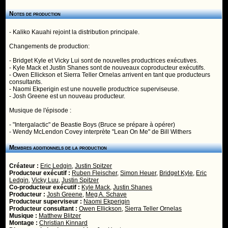
Notes de production
- Kaliko Kauahi rejoint la distribution principale.
Changements de production:
- Bridget Kyle et Vicky Lui sont de nouvelles productrices exécutives.
- Kyle Mack et Justin Shanes sont de nouveaux coproducteur exécutifs.
- Owen Ellickson et Sierra Teller Ornelas arrivent en tant que producteurs
consultants.
- Naomi Ekperigin est une nouvelle productrice superviseuse.
- Josh Greene est un nouveau producteur.
Musique de l'épisode :
- "Intergalactic" de Beastie Boys (Bruce se prépare à opérer)
- Wendy McLendon Covey interprète "Lean On Me" de Bill Withers
Membres additionnels de la production
Créateur :
Eric Ledgin
,
Justin Spitzer
Producteur exécutif :
Ruben Fleischer
,
Simon Heuer
,
Bridget Kyle
,
Eric
Ledgin
,
Vicky Luu
,
Justin Spitzer
Co-producteur exécutif :
Kyle Mack
,
Justin Shanes
Producteur :
Josh Greene
,
Meg A. Schave
Producteur superviseur :
Naomi Ekperigin
Producteur consultant :
Owen Ellickson
,
Sierra Teller Ornelas
Musique :
Matthew Blitzer
Montage :
Christian Kinnard