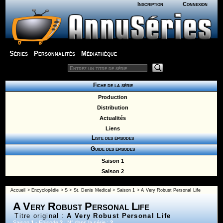
Inscription
Connexion
Séries
Personnalités
Médiathèque
Fiche de la série
Production
Distribution
Actualités
Liens
Liste des épisodes
Guide des épisodes
Saison 1
Saison 2
Accueil
>
Encyclopédie
>
S
>
St. Denis Medical
>
Saison 1
> A Very Robust Personal Life
A Very Robust Personal Life
Titre original :
A Very Robust Personal Life
Saison
1
- Episode
2
| N° dans la série :
2