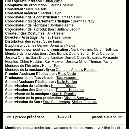
Chef opérateur du son :
Brian Wittle
Comptable de Production :
Jareth Costello
Consultant :
Marc Meisels
Consultant médical :
Rachel Daigh
Coordinateur de la construction :
Tomas Sallvin
Coordinateur du département artistique :
Brenna Brady
Coordinateur de l'écriture :
Jordan Hearne
Coordinateur de la production :
Brittany Ledgin
Créateur des Costumes :
Alix Hester
Directeur Artistique :
Ashley Hasenyager
Distribution des rôles :
Susie Farris
Etalonneur :
James Garrow
,
Jonathan Malden
Ingénieur du son post-synchronisation :
Mark Fleming
,
Myron Nettinga
Membre de la production :
Dino Bortoli
,
Duane Bunch
,
Nick Carbone
,
Jessica Chaffin
,
Sara Dibble
,
Lindsey Durrell
,
Claire Edwards
,
Fernando
Fuentes
,
Chloe Huckins
,
Ray Maxwell
,
Jessica Miller
,
Thomas Payne
Montage de l'histoire :
Hunter Toro
Montage de la musique :
Bryan Carrigan
,
Andrew Ransom
Premier Assistant Réalisateur :
Ross Novie
Producteur des effets visuels :
Tara Acquesta
Second Assistant Réalisateur :
Katie Hacker
Supervisation du scénario :
Hannah Driscoll
Supervisation des Costumes :
Thomas Houchins
Superviseur de la musique :
Kerri K. Drootin
Superviseur de la post-production :
Dilshan Somaweera
Supervisation du Son :
Sara Bencivenga
,
Stefani Feldman
Saison 1
Episode précédent
Episode suivant
Membres
: pour accéder aux avantages membres, vous devez être
inscrit