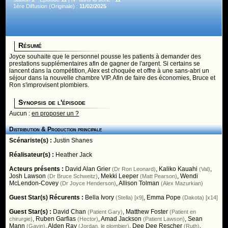
1ère Diffusion (Originale) :
11/02/2025
Résumé
Joyce souhaite que le personnel pousse les patients à demander des
prestations supplémentaires afin de gagner de l'argent. Si certains se
lancent dans la compétition, Alex est choquée et offre à une sans-abri un
séjour dans la nouvelle chambre VIP. Afin de faire des économies, Bruce et
Ron s'improvisent plombiers.
Synopsis de l'épisode
Aucun :
en proposer un ?
Distribution & Production principale
Scénariste(s) :
Justin Shanes
Réalisateur(s) :
Heather Jack
Acteurs présents :
David Alan Grier
,
Kaliko Kauahi
,
(Dr Ron Leonard)
(Val)
Josh Lawson
,
Mekki Leeper
,
Wendi
(Dr Bruce Schweitz)
(Matt Pearson)
McLendon-Covey
,
Allison Tolman
(Dr Joyce Henderson)
(Alex Mazurkian)
Guest Star(s) Récurents :
Bella Ivory
,
Emma Pope
(Stella) [x9]
(Dakota) [x14]
Guest Star(s) :
David Chan
,
Matthew Foster
(Patient Gary)
(Patient en
,
Ruben Garfias
,
Amad Jackson
,
Sean
chirurgie)
(Hector)
(Patient Lawson)
Mann
,
Alden Ray
,
Dee Dee Rescher
,
(Gavin)
(Jordan, le plombier)
(Ruth)