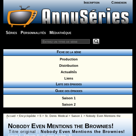
Inscription
Connexion
Séries
Personnalités
Médiathèque
Fiche de la série
Production
Distribution
Actualités
Liens
Liste des épisodes
Guide des épisodes
Saison 1
Saison 2
Accueil
>
Encyclopédie
>
S
>
St. Denis Medical
>
Saison 1
> Nobody Even Mentions the
Brownies!
Nobody Even Mentions the Brownies!
Titre original :
Nobody Even Mentions the Brownies!
Saison
1
- Episode
11
| N° dans la série :
11