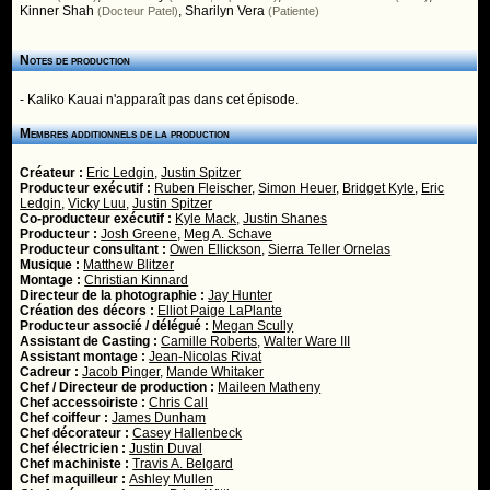
Kinner Shah
,
Sharilyn Vera
(Docteur Patel)
(Patiente)
Notes de production
- Kaliko Kauai n'apparaît pas dans cet épisode.
Membres additionnels de la production
Créateur :
Eric Ledgin
,
Justin Spitzer
Producteur exécutif :
Ruben Fleischer
,
Simon Heuer
,
Bridget Kyle
,
Eric
Ledgin
,
Vicky Luu
,
Justin Spitzer
Co-producteur exécutif :
Kyle Mack
,
Justin Shanes
Producteur :
Josh Greene
,
Meg A. Schave
Producteur consultant :
Owen Ellickson
,
Sierra Teller Ornelas
Musique :
Matthew Blitzer
Montage :
Christian Kinnard
Directeur de la photographie :
Jay Hunter
Création des décors :
Elliot Paige LaPlante
Producteur associé / délégué :
Megan Scully
Assistant de Casting :
Camille Roberts
,
Walter Ware III
Assistant montage :
Jean-Nicolas Rivat
Cadreur :
Jacob Pinger
,
Mande Whitaker
Chef / Directeur de production :
Maileen Matheny
Chef accessoiriste :
Chris Call
Chef coiffeur :
James Dunham
Chef décorateur :
Casey Hallenbeck
Chef électricien :
Justin Duval
Chef machiniste :
Travis A. Belgard
Chef maquilleur :
Ashley Mullen