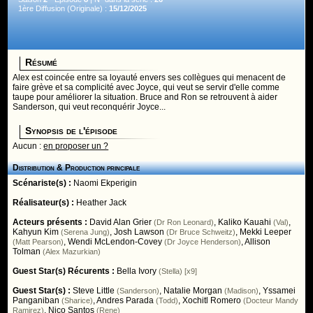
1ère Diffusion (Originale) :
15/12/2025
Résumé
Alex est coincée entre sa loyauté envers ses collègues qui menacent de
faire grève et sa complicité avec Joyce, qui veut se servir d'elle comme
taupe pour améliorer la situation. Bruce and Ron se retrouvent à aider
Sanderson, qui veut reconquérir Joyce...
Synopsis de l'épisode
Aucun :
en proposer un ?
Distribution & Production principale
Scénariste(s) :
Naomi Ekperigin
Réalisateur(s) :
Heather Jack
Acteurs présents :
David Alan Grier
,
Kaliko Kauahi
,
(Dr Ron Leonard)
(Val)
Kahyun Kim
,
Josh Lawson
,
Mekki Leeper
(Serena Jung)
(Dr Bruce Schweitz)
,
Wendi McLendon-Covey
,
Allison
(Matt Pearson)
(Dr Joyce Henderson)
Tolman
(Alex Mazurkian)
Guest Star(s) Récurents :
Bella Ivory
(Stella) [x9]
Guest Star(s) :
Steve Little
,
Natalie Morgan
,
Yssamei
(Sanderson)
(Madison)
Panganiban
,
Andres Parada
,
Xochitl Romero
(Sharice)
(Todd)
(Docteur Mandy
,
Nico Santos
Ramirez)
(Rene)