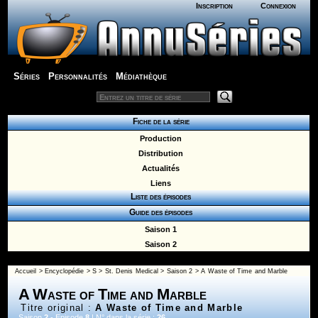
Inscription
Connexion
Séries
Personnalités
Médiathèque
Fiche de la série
Production
Distribution
Actualités
Liens
Liste des épisodes
Guide des épisodes
Saison 1
Saison 2
Accueil
>
Encyclopédie
>
S
>
St. Denis Medical
>
Saison 2
> A Waste of Time and Marble
A Waste of Time and Marble
Titre original :
A Waste of Time and Marble
Saison
2
- Episode
8
| N° dans la série :
26