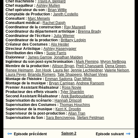
Chef machiniste :
Travis A. Belgard
Chef maquilleur :
Ashley Mullen
Chef opérateur du son :
Brian Wittle
Comptable de Production :
Jareth Costello
Consultant :
Marc Meisels
Consultant médical :
Rachel Daigh
Coordinateur de la construction :
Ray Maxwell
Coordinateur du département artistique :
Brenna Brady
Coordinateur de l'écriture :
Julia Wiener
Coordinateur de la production :
Brittany Ledgin
Créateur des Costumes :
Alix Hester
Directeur Artistique :
Ashley Hasenyager
Distribution des rôles :
Susie Farris
Etalonneur :
James Garrow
,
Jonathan Malden
Ingénieur du son post-synchronisation :
Mark Fleming
,
Myron Nettinga
Membre de la production :
Allison Bryan
,
Prell Charusanti
,
Dena Green
,
Renee Heimann
,
Jon Hook
,
Laura Iler
,
Jennie Lechleidner
,
Valerie Nelson
,
Laura Peyer
,
Brianda Romero
,
Tate Shapeero
,
Michael Vines
Montage de l'histoire :
Emman Sadorra
,
Dan White
Montage de la musique :
Bryan Carrigan
,
Andrew Ransom
Premier Assistant Réalisateur :
Ross Novie
Producteur des effets visuels :
Tyler Shanklin
Second Assistant Réalisateur :
Arek Bagboudarian
Supervisation du scénario :
Hannah Driscoll
Supervisation des Costumes :
Thomas Houchins
Superviseur de la musique :
Kerri K. Drootin
Superviseur de la post-production :
Allan Tran
Supervisation du Son :
Sara Bencivenga
,
Stefani Feldman
Saison 2
Episode précédent
Episode suivant