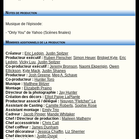
Notes de production
Musique de l'épisode:
- "Only You" de Yahoo (Scènes finales)
Membres additionnels de la production
Créateur :
Eric Ledgin
,
Justin Spitzer
Producteur exécutif :
Ruben Fleischer
,
Simon Heuer
,
Bridget Kyle
,
Eric
Ledgin
,
Vicky Luu
,
Justin Spitzer
Co-producteur exécutif :
Jeremy Bronson
,
Naomi Ekperigin
,
Owen
Ellickson
,
Kyle Mack
,
Justin Shanes
Producteur :
Josh Greene
,
Meg A. Schave
Co-producteur :
Hunter Toro
Musique :
Matthew Blitzer
Montage :
Elizabeth Praino
Directeur de la photographie :
Jay Hunter
Création des décors :
Elliot Paige LaPlante
Producteur associé / délégué :
Nguyen "Fletcher" Le
Assistant de Casting :
Camille Roberts
,
Sophie Rose
Assistant montage :
Emily Trio
Cadreur :
Jacob Pinger
,
Mande Whitaker
Chef / Directeur de production :
Maileen Matheny
Chef accessoiriste :
Chris Call
Chef coiffeur :
James Dunham
Chef décorateur :
Jessica Chaffin
,
Liz Sherrier
Chef électricien :
Justin Duval