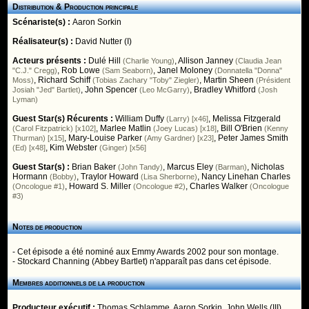
Distribution & Production principale
Scénariste(s) :
Aaron Sorkin
Réalisateur(s) :
David Nutter (I)
Acteurs présents :
Dulé Hill
,
Allison Janney
(Charlie Young)
(Claudia Jean
,
Rob Lowe
,
Janel Moloney
"C.J." Cregg)
(Sam Seaborn)
(Donnatella "Donna"
,
Richard Schiff
,
Martin Sheen
Moss)
(Tobias Zachary "Toby" Ziegler)
(Président
,
John Spencer
,
Bradley Whitford
Josiah "Jed" Bartlet)
(Leo McGarry)
(Josh
Lyman)
Guest Star(s) Récurents :
William Duffy
,
Melissa Fitzgerald
(Larry) [x46]
,
Marlee Matlin
,
Bill O'Brien
(Carol Fitzpatrick) [x102]
(Joey Lucas) [x18]
(Kenny
,
Mary-Louise Parker
,
Peter James Smith
Thurman) [x15]
(Amy Gardner) [x23]
,
Kim Webster
(Ed) [x48]
(Ginger) [x56]
Guest Star(s) :
Brian Baker
,
Marcus Eley
,
Nicholas
(John Tandy)
(Barman)
Hormann
,
Traylor Howard
,
Nancy Linehan Charles
(Bobby)
(Lisa Sherborne)
,
Howard S. Miller
,
Charles Walker
(Oncologue #1)
(Oncologue #2)
(Oncologue
#3)
Notes de production
- Cet épisode a été nominé aux Emmy Awards 2002 pour son montage.
- Stockard Channing (Abbey Bartlet) n'apparaît pas dans cet épisode.
Membres additionnels de la production
Producteur exécutif :
Thomas Schlamme
,
Aaron Sorkin
,
John Wells (III)