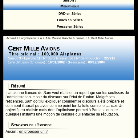
Saison 7
Médiathèque
DVD en Séries
Livres en Séries
Presse en Séries
Accueil
>
Encyclopédie
>
A
>
A la Maison Blanche
>
Saison 3
> Cent Mille Avions
Cent Mille Avions
Titre original :
100,000 Airplanes
Saison
3
- Episode
11
| N° dans la série :
56
| N° de Production :
227212
1ère Diffusion (Originale) :
16/01/2002
- (Française) :
09/12/2004
Résumé
L'ancienne fiancée de Sam veut réaliser un reportage sur les coulisses de
l'administration le soir du discours sur l'état de l'union. Malgré ses
réticences, Sam doit lui expliquer comment le discours a été préparé et
comment il aurait pu avoir comme point fort la lutte contre le cancer. Un
objectif peu réaliste mais dont l'optimisme permet à Bartlet d'oublier
quelques instants une motion de censure qui entache sa réputation.
Synopsis de l'épisode
Aucun :
en proposer un ?