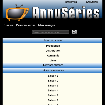
Inscription
Connexion
Séries
Personnalités
Médiathèque
Fiche de la série
Production
Distribution
Actualités
Liens
Liste des épisodes
Guide des épisodes
Saison 1
Saison 2
Saison 3
Saison 4
Saison 5
Saison 6