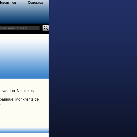
Inscription
Connexion
de vaudou. Natalie est
e panique. Monk tente de
e.