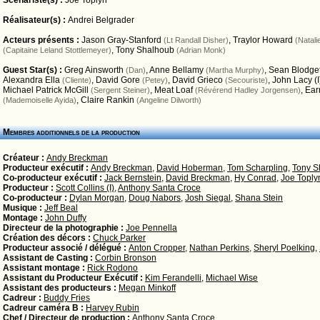
Scénariste(s) :
Joe Toplyn
Réalisateur(s) :
Andrei Belgrader
Acteurs présents :
Jason Gray-Stanford
,
Traylor Howard
(Lt Randall Disher)
(Natali
,
Tony Shalhoub
(Capitaine Leland Stottlemeyer)
(Adrian Monk)
Guest Star(s) :
Greg Ainsworth
,
Anne Bellamy
,
Sean Blodget
(Dan)
(Martha Murphy)
Alexandra Ella
,
David Gore
,
David Grieco
,
John Lacy (I
(Cliente)
(Petey)
(Secouriste)
Michael Patrick McGill
,
Meat Loaf
,
Ear
(Sergent Steiner)
(Révérend Hadley Jorgensen)
,
Claire Rankin
(Mademoiselle Ayida)
(Angeline Dilworth)
Membres additionnels de la production
Créateur :
Andy Breckman
Producteur exécutif :
Andy Breckman
,
David Hoberman
,
Tom Scharpling
,
Tony S
Co-producteur exécutif :
Jack Bernstein
,
David Breckman
,
Hy Conrad
,
Joe Toply
Producteur :
Scott Collins (I)
,
Anthony Santa Croce
Co-producteur :
Dylan Morgan
,
Doug Nabors
,
Josh Siegal
,
Shana Stein
Musique :
Jeff Beal
Montage :
John Duffy
Directeur de la photographie :
Joe Pennella
Création des décors :
Chuck Parker
Producteur associé / délégué :
Anton Cropper
,
Nathan Perkins
,
Sheryl Poelking
,
Assistant de Casting :
Corbin Bronson
Assistant montage :
Rick Rodono
Assistant du Producteur Exécutif :
Kim Ferandelli
,
Michael Wise
Assistant des producteurs :
Megan Minkoff
Cadreur :
Buddy Fries
Cadreur caméra B :
Harvey Rubin
Chef / Directeur de production :
Anthony Santa Croce