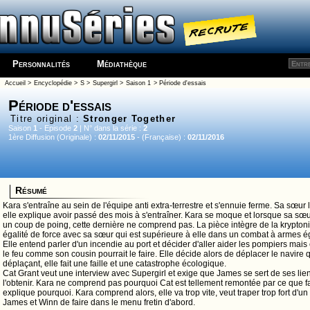
Personnalités
Médiathèque
Accueil
>
Encyclopédie
>
S
>
Supergirl
>
Saison 1
> Période d'essais
Période d'essais
Titre original :
Stronger Together
Saison
1
- Episode
2
| N° dans la série :
2
1ère Diffusion (Originale) :
02/11/2015
- (Française) :
02/11/2016
Résumé
Kara s'entraîne au sein de l'équipe anti extra-terrestre et s'ennuie ferme. Sa sœu
elle explique avoir passé des mois à s'entraîner. Kara se moque et lorsque sa sœu
un coup de poing, cette dernière ne comprend pas. La pièce intègre de la kryptonit
égalité de force avec sa sœur qui est supérieure à elle dans un combat à armes é
Elle entend parler d'un incendie au port et décider d'aller aider les pompiers mais 
le feu comme son cousin pourrait le faire. Elle décide alors de déplacer le navire q
déplaçant, elle fait une faille et une catastrophe écologique.
Cat Grant veut une interview avec Supergirl et exige que James se sert de ses l
l'obtenir. Kara ne comprend pas pourquoi Cat est tellement remontée par ce que fait
explique pourquoi. Kara comprend alors, elle va trop vite, veut traper trop fort d'u
James et Winn de faire dans le menu fretin d'abord.