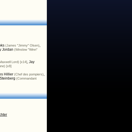
oks
,
(James "Jimmy" Olsen)
y Jordan
(Winslow "Winn"
,
Jay
Maxwell Lord) [x14]
une) [x8]
s Hillier
,
(Chef des pompiers)
 Steinberg
(Commandant
hter