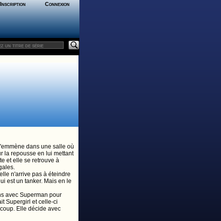
Inscription
Connexion
r l'emmène dans une salle où
r la repousse en lui mettant
e et elle se retrouve à
gales.
elle n'arrive pas à éteindre
ui est un tanker. Mais en le
iens avec Superman pour
 Supergirl et celle-ci
n coup. Elle décide avec