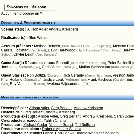
Synopsis de l'épisode
Aucun :
en proposer un ?
Distribution & Production principale
Scénariste(s) :
Allison Adler
,
Andrew Kreisberg
Réalisateur(s) :
Glen Winter
Acteurs présents :
Melissa Benoist
,
Mehcad Bro
(Kara Danvers (Zor-El) / Supergirl)
Calista Flockhart
,
David Harewood
,
Jerem
(Cat Grant)
(Hank Henshaw / J'onn Jonzz)
,
Chyler Leigh
Schott)
(Alex Danvers)
Guest Star(s) Récurents :
Laura Benanti
,
Peter Facinelli
(Alura Zor-El / Astra) [x9]
(
Jackson
,
Chris Vance
,
Malina Weissmann
(Journaliste) [x8]
(Non) [x9]
(Kara Zor-el, je
Guest Star(s) :
Ron Bottitta
,
Rich Ceraulo
,
Preston Jame
(Docteur)
(Agent Hartmann)
Pilar Holland
,
Justice Leak
,
Frank Pacheco
,
Eric
(Journaliste)
(Hellgrammite)
(Garde)
,
Rey Valentin
,
Avelena Wijesundera
Gor)
(Ricardo)
(Fille)
Membres additionnels de la production
Développé par :
Allison Adler
,
Greg Berlanti
,
Andrew Kreisberg
Histoire de :
Greg Berlanti
,
Andrew Kreisberg
Producteur exécutif :
Allison Adler
,
Greg Berlanti
,
Andrew Kreisberg
,
Sarah Schec
Co-producteur exécutif :
Yahlin Chang
Producteur :
Michael Cedar
,
Michael Grassi
,
Ted Sullivan
Producteur consultant :
Roberto Aguirre-Sacasa
Co-producteur :
Jennifer Lence
,
Carl Ogawa
,
Joanie Woehler Spolidoro