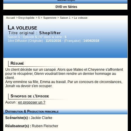
DVD en Séries
Accueil
>
Encyclopédie
>
S
>
Superstore
>
Saison 1
> La voleuse
La voleuse
Titre original :
Shoplifter
Saison
1
- Episode
5
| N° dans la série :
5
1ère Diffusion (Originale) :
11/01/2016
- (Française) :
14/04/2018
Résumé
Un client décède sur un canapé. Alors que Mateo et Cheyenne s'affrontent
pour le récupérer, Glenn voudrait bien rendre un dernier hommage au
client.
Amy emmène sa fille, Emma au travail. Par un concours de circonstances,
Jonah va devoir s'en occuper.
Synopsis de l'épisode
Aucun :
en proposer un ?
Distribution & Production principale
Scénariste(s) :
Jackie Clarke
Réalisateur(s) :
Ruben Fleischer