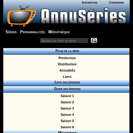
Inscription
Connexion
Séries
Personnalités
Médiathèque
Fiche de la série
Production
Distribution
Actualités
Liens
Liste des épisodes
Guide des épisodes
Saison 1
Saison 2
Saison 3
Saison 4
Saison 5
Saison 6
Médiathèque