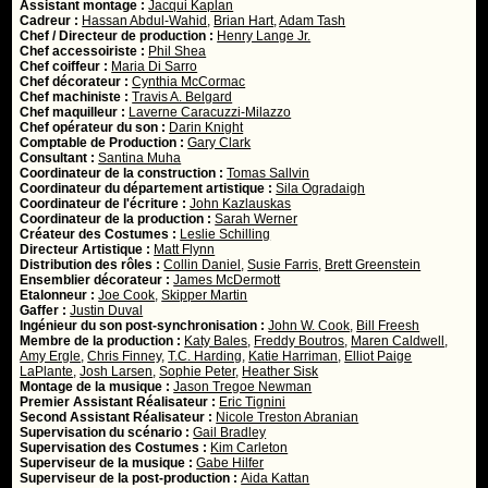
Assistant montage :
Jacqui Kaplan
Cadreur :
Hassan Abdul-Wahid
,
Brian Hart
,
Adam Tash
Chef / Directeur de production :
Henry Lange Jr.
Chef accessoiriste :
Phil Shea
Chef coiffeur :
Maria Di Sarro
Chef décorateur :
Cynthia McCormac
Chef machiniste :
Travis A. Belgard
Chef maquilleur :
Laverne Caracuzzi-Milazzo
Chef opérateur du son :
Darin Knight
Comptable de Production :
Gary Clark
Consultant :
Santina Muha
Coordinateur de la construction :
Tomas Sallvin
Coordinateur du département artistique :
Sila Ogradaigh
Coordinateur de l'écriture :
John Kazlauskas
Coordinateur de la production :
Sarah Werner
Créateur des Costumes :
Leslie Schilling
Directeur Artistique :
Matt Flynn
Distribution des rôles :
Collin Daniel
,
Susie Farris
,
Brett Greenstein
Ensemblier décorateur :
James McDermott
Etalonneur :
Joe Cook
,
Skipper Martin
Gaffer :
Justin Duval
Ingénieur du son post-synchronisation :
John W. Cook
,
Bill Freesh
Membre de la production :
Katy Bales
,
Freddy Boutros
,
Maren Caldwell
,
Amy Ergle
,
Chris Finney
,
T.C. Harding
,
Katie Harriman
,
Elliot Paige
LaPlante
,
Josh Larsen
,
Sophie Peter
,
Heather Sisk
Montage de la musique :
Jason Tregoe Newman
Premier Assistant Réalisateur :
Eric Tignini
Second Assistant Réalisateur :
Nicole Treston Abranian
Supervisation du scénario :
Gail Bradley
Supervisation des Costumes :
Kim Carleton
Superviseur de la musique :
Gabe Hilfer
Superviseur de la post-production :
Aida Kattan