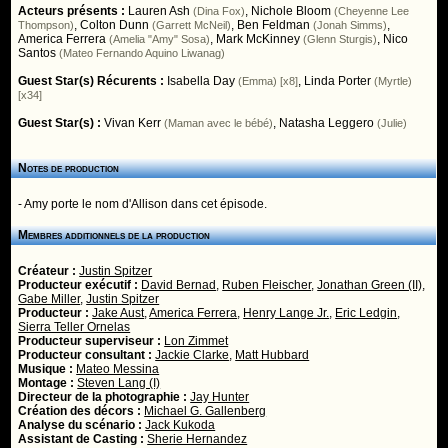
Acteurs présents :
Lauren Ash
,
Nichole Bloom
(Dina Fox)
(Cheyenne Lee
,
Colton Dunn
,
Ben Feldman
,
Thompson)
(Garrett McNeil)
(Jonah Simms)
America Ferrera
,
Mark McKinney
,
Nico
(Amelia "Amy" Sosa)
(Glenn Sturgis)
Santos
(Mateo Fernando Aquino Liwanag)
Guest Star(s) Récurents :
Isabella Day
,
Linda Porter
(Emma) [x8]
(Myrtle)
[x34]
Guest Star(s) :
Vivan Kerr
,
Natasha Leggero
(Maman avec le bébé)
(Julie)
Notes de production
- Amy porte le nom d'Allison dans cet épisode.
Membres additionnels de la production
Créateur :
Justin Spitzer
Producteur exécutif :
David Bernad
,
Ruben Fleischer
,
Jonathan Green (II)
,
Gabe Miller
,
Justin Spitzer
Producteur :
Jake Aust
,
America Ferrera
,
Henry Lange Jr.
,
Eric Ledgin
,
Sierra Teller Ornelas
Producteur superviseur :
Lon Zimmet
Producteur consultant :
Jackie Clarke
,
Matt Hubbard
Musique :
Mateo Messina
Montage :
Steven Lang (I)
Directeur de la photographie :
Jay Hunter
Création des décors :
Michael G. Gallenberg
Analyse du scénario :
Jack Kukoda
Assistant de Casting :
Sherie Hernandez