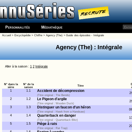
Personnalités
Médiathèque
Accueil
>
Encyclopédie
>
Chiffre
>
Agency (The)
>
Guide des épisodes - Intégrale
Agency (The) : Intégrale
Aller à la saison :
1
2
Intégrale
N° dans la
N° de la
Titre
série
saison
1
1.1
Accident de décompression
2
(Titre original : The Bends)
2
1.2
Le Pigeon d'argile
2
(Titre original : Wooden Duck)
3
1.3
Distinguer un faucon d'un héron
0
(Titre original : Hawk from a Handsaw)
4
1.4
Quarterback en danger
1
(Titre original : Quarterback Blitz)
5
1.5
Piège à rats
2
(Titre original : Rat Trap)
6
1.6