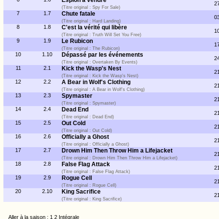
Espion à vendre
2
(Titre original : Spy For Sale)
7
1.7
Chute fatale
0
(Titre original : Hard Landing)
8
1.8
C'est la vérité qui libère
1
(Titre original : Truth Will Set You Free)
9
1.9
Le Rubicon
1
(Titre original : The Rubicon)
10
1.10
Dépassé par les événements
2
(Titre original : Overtaken By Events)
11
2.1
Kick the Wasp's Nest
2
(Titre original : Kick the Wasp's Nest)
12
2.2
A Bear in Wolf's Clothing
2
(Titre original : A Bear in Wolf's Clothing)
13
2.3
Spymaster
2
(Titre original : Spymaster)
14
2.4
Dead End
2
(Titre original : Dead End)
15
2.5
Out Cold
2
(Titre original : Out Cold)
16
2.6
Officially a Ghost
2
(Titre original : Officially a Ghost)
17
2.7
Drown Him Then Throw Him a Lifejacket
2
(Titre original : Drown Him Then Throw Him a Lifejacket)
18
2.8
False Flag Attack
2
(Titre original : False Flag Attack)
19
2.9
Rogue Cell
2
(Titre original : Rogue Cell)
20
2.10
King Sacrifice
2
(Titre original : King Sacrifice)
Aller à la saison :
1
2
Intégrale