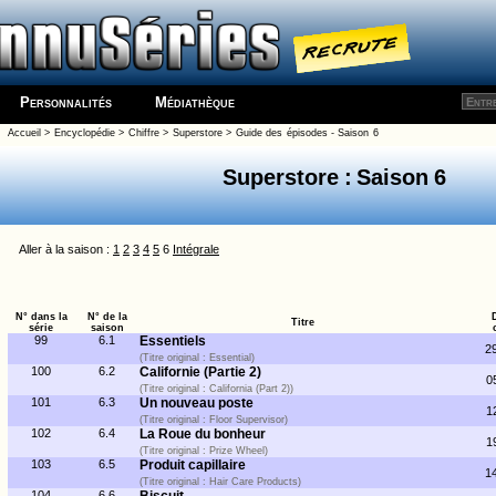
Personnalités
Médiathèque
Accueil
>
Encyclopédie
>
Chiffre
>
Superstore
>
Guide des épisodes - Saison 6
Superstore : Saison 6
Aller à la saison :
1
2
3
4
5
6
Intégrale
N° dans la
N° de la
Titre
série
saison
99
6.1
Essentiels
2
(Titre original : Essential)
100
6.2
Californie (Partie 2)
0
(Titre original : California (Part 2))
101
6.3
Un nouveau poste
1
(Titre original : Floor Supervisor)
102
6.4
La Roue du bonheur
1
(Titre original : Prize Wheel)
103
6.5
Produit capillaire
1
(Titre original : Hair Care Products)
104
6.6