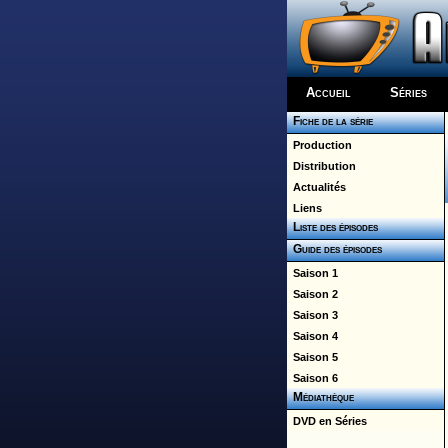
Accueil
Séries
Fiche de la série
Production
Distribution
Actualités
Liens
Liste des épisodes
Guide des épisodes
Saison 1
Saison 2
Saison 3
Saison 4
Saison 5
Saison 6
Médiathèque
DVD en Séries