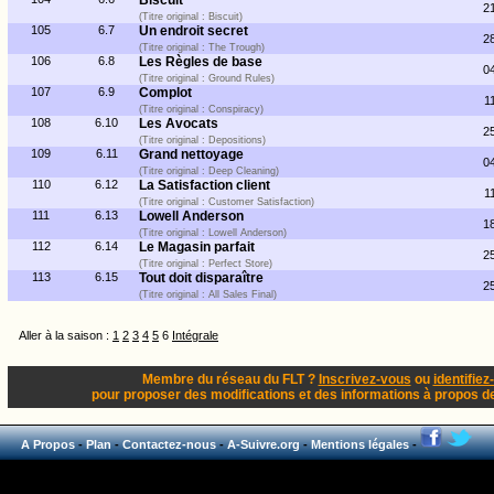
Biscuit
2
(Titre original : Biscuit)
105
6.7
Un endroit secret
2
(Titre original : The Trough)
106
6.8
Les Règles de base
0
(Titre original : Ground Rules)
107
6.9
Complot
1
(Titre original : Conspiracy)
108
6.10
Les Avocats
2
(Titre original : Depositions)
109
6.11
Grand nettoyage
0
(Titre original : Deep Cleaning)
110
6.12
La Satisfaction client
1
(Titre original : Customer Satisfaction)
111
6.13
Lowell Anderson
1
(Titre original : Lowell Anderson)
112
6.14
Le Magasin parfait
2
(Titre original : Perfect Store)
113
6.15
Tout doit disparaître
2
(Titre original : All Sales Final)
Aller à la saison :
1
2
3
4
5
6
Intégrale
Membre du réseau du FLT ?
Inscrivez-vous
ou
identifiez
pour proposer des modifications et des informations à propos de 
A Propos
-
Plan
-
Contactez-nous
-
A-Suivre.org
-
Mentions légales
-