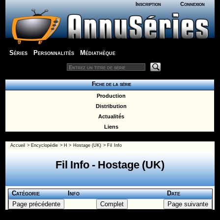
Inscription
Connexion
Séries
Personnalités
Médiathèque
Fiche de la série
Production
Distribution
Actualités
Liens
Accueil
>
Encyclopédie
>
H
>
Hostage (UK)
> Fil Info
Fil Info - Hostage (UK)
Catégorie
Info
Date