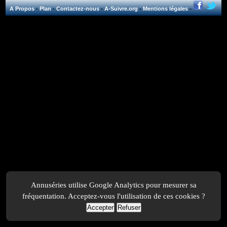
A Propos
-
Plan
-
Contactez-nous
-
A-Suivre.org
-
Mentions légales
-
Annuséries utilise Google Analytics pour mesurer sa
fréquentation. Acceptez-vous l'utilisation de ces cookies ?
Accepter
Refuser