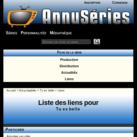
Inscription
Connexion
Séries
Personnalités
Médiathèque
Fiche de la série
Production
Distribution
Actualités
Liens
Accueil
>
Encyclopédie
>
Tu es belle
>
Liens
Liste des liens pour
Tu es belle
Participer
Ajouter un site