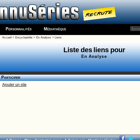
Personnalités
Médiathèque
Accueil
>
Encyclopédie
>
En Analyse
>
Liens
Liste des liens pour
En Analyse
Participer
Ajouter un site