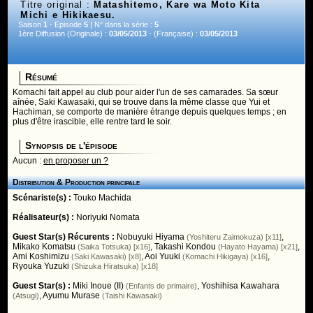
Titre original :
Matashitemo, Kare wa Moto Kita
Michi e Hikikaesu.
Saison
1
- Episode
5
| N° dans la série :
5
1ère Diffusion (Originale) :
03/05/2013
- (Française) :
03/05/2013
Résumé
Komachi fait appel au club pour aider l'un de ses camarades. Sa sœur
aînée, Saki Kawasaki, qui se trouve dans la même classe que Yui et
Hachiman, se comporte de manière étrange depuis quelques temps ; en
plus d'être irascible, elle rentre tard le soir.
Synopsis de l'épisode
Aucun :
en proposer un ?
Distribution & Production principale
Scénariste(s) :
Touko Machida
Réalisateur(s) :
Noriyuki Nomata
Guest Star(s) Récurents :
Nobuyuki Hiyama
,
(Yoshiteru Zaimokuza) [x11]
Mikako Komatsu
,
Takashi Kondou
,
(Saika Totsuka) [x16]
(Hayato Hayama) [x21]
Ami Koshimizu
,
Aoi Yuuki
,
(Saki Kawasaki) [x8]
(Komachi Hikigaya) [x16]
Ryouka Yuzuki
(Shizuka Hiratsuka) [x18]
Guest Star(s) :
Miki Inoue (II)
,
Yoshihisa Kawahara
(Enfants de primaire)
,
Ayumu Murase
(Atsugi)
(Taishi Kawasaki)