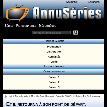
Inscription
Connexion
Séries
Personnalités
Médiathèque
Fiche de la série
Production
Distribution
Actualités
Liens
Liste des épisodes
Guide des épisodes
Saison 1
Saison 2
Saison 3
Accueil
>
Encyclopédie
>
M
>
My Teen Romantic Comedy SNAFU
>
Saison 1
> Et il retourna
à son point de départ.
Et il retourna à son point de départ.