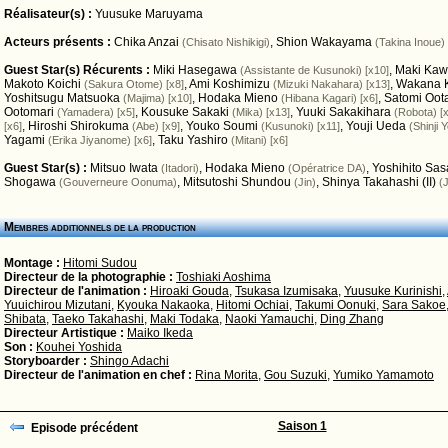
Réalisateur(s) :
Yuusuke Maruyama
Acteurs présents :
Chika Anzai
,
Shion Wakayama
(Chisato Nishikigi)
(Takina Inoue)
Guest Star(s) Récurents :
Miki Hasegawa
,
Maki Ka
(Assistante de Kusunoki) [x10]
Makoto Koichi
,
Ami Koshimizu
,
Wakana 
(Sakura Otome) [x8]
(Mizuki Nakahara) [x13]
Yoshitsugu Matsuoka
,
Hodaka Mieno
,
Satomi Oot
(Majima) [x10]
(Hibana Kagari) [x6]
Ootomari
,
Kousuke Sakaki
,
Yuuki Sakakihara
(Yamadera) [x5]
(Mika) [x13]
(Robota) [
,
Hiroshi Shirokuma
,
Youko Soumi
,
Youji Ueda
[x6]
(Abe) [x9]
(Kusunoki) [x11]
(Shinji 
Yagami
,
Taku Yashiro
(Erika Jiyanome) [x6]
(Mitani) [x6]
Guest Star(s) :
Mitsuo Iwata
,
Hodaka Mieno
,
Yoshihito Sas
(Itadori)
(Opératrice DA)
Shogawa
,
Mitsutoshi Shundou
,
Shinya Takahashi (II)
(Gouverneure Oonuma)
(Jin)
(
Membres additionnels de la production
Montage :
Hitomi Sudou
Directeur de la photographie :
Toshiaki Aoshima
Directeur de l'animation :
Hiroaki Gouda
,
Tsukasa Izumisaka
,
Yuusuke Kurinishi
,
Yuuichirou Mizutani
,
Kyouka Nakaoka
,
Hitomi Ochiai
,
Takumi Oonuki
,
Sara Sakoe
Shibata
,
Taeko Takahashi
,
Maki Todaka
,
Naoki Yamauchi
,
Ding Zhang
Directeur Artistique :
Maiko Ikeda
Son :
Kouhei Yoshida
Storyboarder :
Shingo Adachi
Directeur de l'animation en chef :
Rina Morita
,
Gou Suzuki
,
Yumiko Yamamoto
Saison 1
Episode précédent