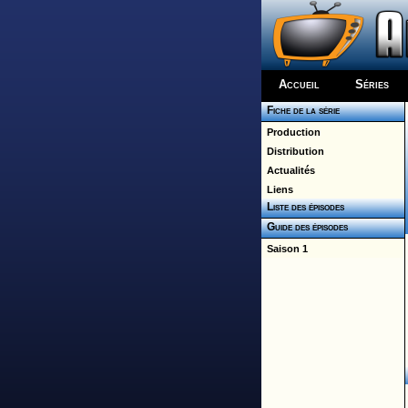
Accueil
Séries
Fiche de la série
Production
Distribution
Actualités
Liens
Liste des épisodes
Guide des épisodes
Saison 1