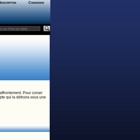
Inscription
Connexion
 affrontement. Pour corser
pte qui la détruira sous une