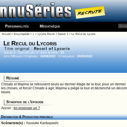
Personnalités
Médiathèque
Accueil
>
Encyclopédie
>
L
>
Lycoris Recoil
>
Saison 1
> Le Recul du Lycoris
Le Recul du Lycoris
Titre original :
Recoil of Lycoris
Saison
1
- Episode
13
| N° dans la série :
13
1ère Diffusion (Originale) :
24/09/2022
- (Française) :
24/09/2022
Résumé
Chisato et Majima se retrouvent seuls au dernier étage de la tour, pour un dernier
les choses, et forcer Chisato à agir, Majima a piégé la tour et déclenché un décom
heure.
Synopsis de l'épisode
Aucun :
en proposer un ?
Distribution & Production principale
Scénariste(s) :
Yuusuke Kanbayashi