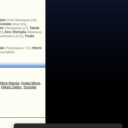
wase
,
(Fuki Harukawa) [x9]
Kowaka
,
(Itou) [x5]
ani
,
Takaki
(Himegama) [x7]
,
Aino Shimada
x9]
(Kitamura)
,
Yuuka
Yoshimatsu) [x12]
aki
,
Hitomi
(Présentateur TV)
Journaliste)
Akira Maeda
,
Ayaka Miura
,
,
Hikaru Satou
,
Yuusuke