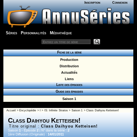
Inscription
Connexion
Séries
Personnalités
Médiathèque
Fiche de la série
Production
Distribution
Actualités
Liens
Liste des épisodes
Guide des épisodes
Saison 1
Accueil
>
Encyclopédie
>
I
>
IS: Infinite Stratos
>
Saison 1
> Class Daihyou Ketteisen!
Class Daihyou Ketteisen!
Titre original :
Class Daihyou Ketteisen!
Saison
1
- Episode
2
| N° dans la série :
2
1ère Diffusion (Originale) :
14/01/2011