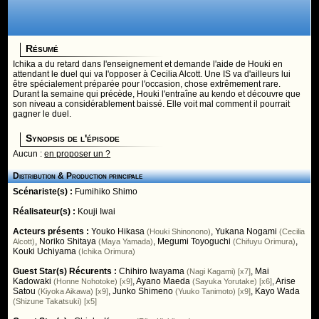
Résumé
Ichika a du retard dans l'enseignement et demande l'aide de Houki en
attendant le duel qui va l'opposer à Cecilia Alcott. Une IS va d'ailleurs lui
être spécialement préparée pour l'occasion, chose extrêmement rare.
Durant la semaine qui précède, Houki l'entraîne au kendo et découvre que
son niveau a considérablement baissé. Elle voit mal comment il pourrait
gagner le duel.
Synopsis de l'épisode
Aucun :
en proposer un ?
Distribution & Production principale
Scénariste(s) :
Fumihiko Shimo
Réalisateur(s) :
Kouji Iwai
Acteurs présents :
Youko Hikasa
,
Yukana Nogami
(Houki Shinonono)
(Cecilia
,
Noriko Shitaya
,
Megumi Toyoguchi
,
Alcott)
(Maya Yamada)
(Chifuyu Orimura)
Kouki Uchiyama
(Ichika Orimura)
Guest Star(s) Récurents :
Chihiro Iwayama
,
Mai
(Nagi Kagami) [x7]
Kadowaki
,
Ayano Maeda
,
Arise
(Honne Nohotoke) [x9]
(Sayuka Yorutake) [x6]
Satou
,
Junko Shimeno
,
Kayo Wada
(Kiyoka Aikawa) [x9]
(Yuuko Tanimoto) [x9]
(Shizune Takatsuki) [x5]