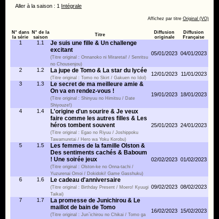
Aller à la saison : 1
Intégrale
Affichez par titre
Original (VO)
N° dans
N° de la
Diffusion
Diffusion
Titre
la série
saison
originale
Française
1
1.1
Je suis une fille & Un challenge
excitant
05/01/2023
04/01/2023
(Titre original : Onnanoko ni Miraretai! / Senritsu
no Chousenjou)
2
1.2
La jupe de Tomo & La star du lycée
12/01/2023
11/01/2023
(Titre original : Tomo no Skirt / Gakuen no Idol)
3
1.3
Le secret de ma meilleure amie &
On va en rendez-vous !
19/01/2023
18/01/2023
(Titre original : Shinyuu no Himitsu / Date
Shiyouze!)
4
1.4
L'origine d'un sourire & Je veux
faire comme les autres filles & Les
héros tombent souvent
25/01/2023
24/01/2023
(Titre original : Egao no Riyuu / Joshippoku
Tawamuretai / Hero wa Yoku Korobu)
5
1.5
Les femmes de la famille Olston &
Des sentiments cachés & Baboum
! Une soirée jeux
02/02/2023
01/02/2023
(Titre original : Olston-ke no Onna-tachi /
Yuzurenai Omoi / Dokidoki! Game Gasshuku)
6
1.6
Le cadeau d'anniversaire
09/02/2023
08/02/2023
(Titre original : Birthday Present / Moero! Kyuugi
Taikai)
7
1.7
La promesse de Junichirou & Le
maillot de bain de Tomo
16/02/2023
15/02/2023
(Titre original : Jun`ichirou no Chikai / Tomo ga