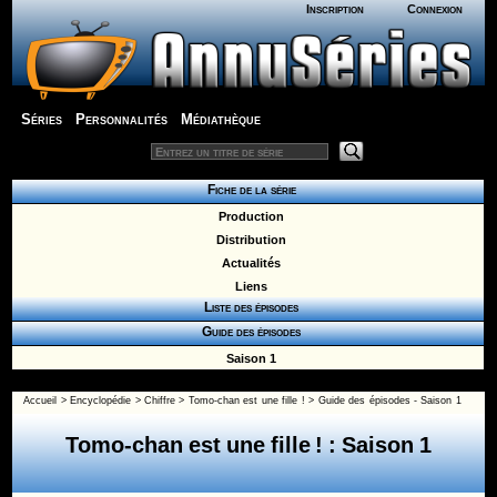
Inscription
Connexion
Séries
Personnalités
Médiathèque
Fiche de la série
Production
Distribution
Actualités
Liens
Liste des épisodes
Guide des épisodes
Saison 1
Accueil
>
Encyclopédie
>
Chiffre
>
Tomo-chan est une fille !
>
Guide des épisodes - Saison 1
Tomo-chan est une fille ! : Saison 1