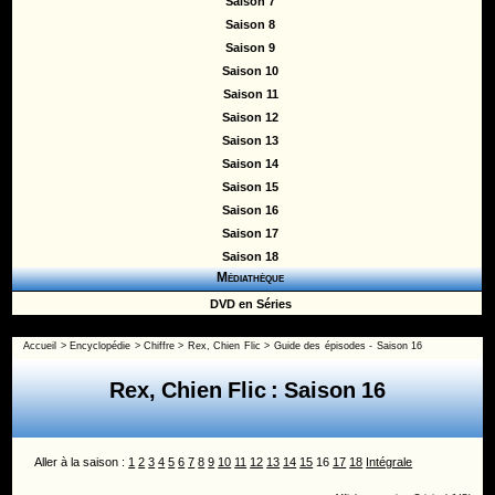
Saison 7
Saison 8
Saison 9
Saison 10
Saison 11
Saison 12
Saison 13
Saison 14
Saison 15
Saison 16
Saison 17
Saison 18
Médiathèque
DVD en Séries
Accueil
>
Encyclopédie
>
Chiffre
>
Rex, Chien Flic
>
Guide des épisodes - Saison 16
Rex, Chien Flic : Saison 16
Aller à la saison :
1
2
3
4
5
6
7
8
9
10
11
12
13
14
15
16
17
18
Intégrale