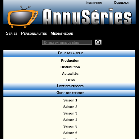
Inscription
Connexion
Séries
Personnalités
Médiathèque
Fiche de la série
Production
Distribution
Actualités
Liens
Liste des épisodes
Guide des épisodes
Saison 1
Saison 2
Saison 3
Saison 4
Saison 5
Saison 6