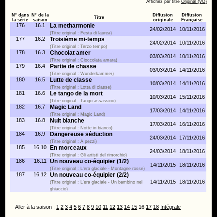
Affichez par titre
Original (VO)
N° dans
N° de la
Diffusion
Diffusion
Titre
la série
saison
originale
Française
176
16.1
La metharmonie
24/02/2014
10/11/2016
(Titre original : Festa di laurea)
177
16.2
Troisième mi-temps
24/02/2014
10/11/2016
(Titre original : Terzo tempo)
178
16.3
Chocolat amer
03/03/2014
10/11/2016
(Titre original : Cioccolata amara)
179
16.4
Partie de chasse
03/03/2014
14/11/2016
(Titre original : Wunderkammer)
180
16.5
Lutte de classe
10/03/2014
14/11/2016
(Titre original : Lotta di classe)
181
16.6
Le tango de la mort
10/03/2014
15/11/2016
(Titre original : Tango assassino)
182
16.7
Magic Land
17/03/2014
14/11/2016
(Titre original : Magic Land)
183
16.8
Nuit blanche
17/03/2014
16/11/2016
(Titre original : Notte in bianco)
184
16.9
Dangereuse séduction
24/03/2014
17/11/2016
(Titre original : A pezzi)
185
16.10
En morceaux
24/03/2014
18/11/2016
(Titre original : Gli artisti del rimorchio)
186
16.11
Un nouveau co-équipier (1/2)
14/11/2015
18/11/2016
(Titre original : L'era glaciale - Montagne rosse)
187
16.12
Un nouveau co-équipier (2/2)
14/11/2015
18/11/2016
(Titre original : L'era glaciale - Un bambino nel
ghiaccio)
Aller à la saison :
1
2
3
4
5
6
7
8
9
10
11
12
13
14
15
16
17
18
Intégrale