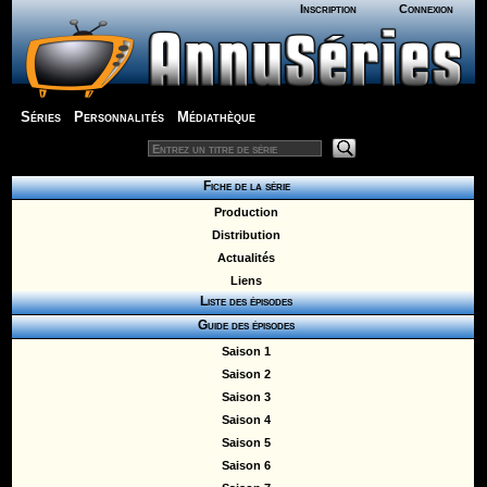
Inscription
Connexion
Séries
Personnalités
Médiathèque
Fiche de la série
Production
Distribution
Actualités
Liens
Liste des épisodes
Guide des épisodes
Saison 1
Saison 2
Saison 3
Saison 4
Saison 5
Saison 6