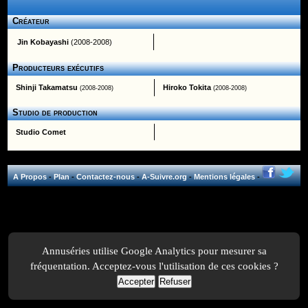
Créateur
Jin Kobayashi
(2008-2008)
Producteurs exécutifs
Shinji Takamatsu
Hiroko Tokita
(2008-2008)
(2008-2008)
Studio de production
Studio Comet
A Propos
-
Plan
-
Contactez-nous
-
A-Suivre.org
-
Mentions légales
-
Annuséries utilise Google Analytics pour mesurer sa
fréquentation. Acceptez-vous l'utilisation de ces cookies ?
Accepter
Refuser