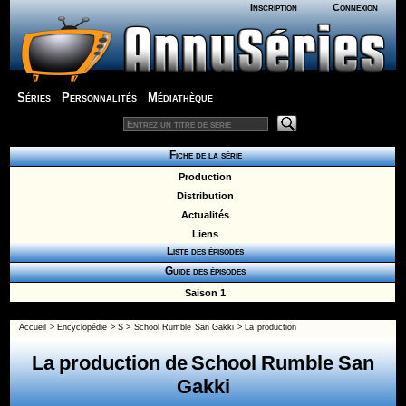
Inscription
Connexion
Séries
Personnalités
Médiathèque
Fiche de la série
Production
Distribution
Actualités
Liens
Liste des épisodes
Guide des épisodes
Saison 1
Accueil
>
Encyclopédie
>
S
>
School Rumble San Gakki
> La production
La production de School Rumble San
Gakki