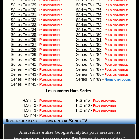
Séries TV n°28
-
Séries TV n°73
-
Plus disponible
Plus disponible
Séries TV n°29
-
Séries TV n°74
-
Plus disponible
Plus disponible
Séries TV n°30
-
Séries TV n°75
-
Plus disponible
Plus disponible
Séries TV n°31
-
Séries TV n°76
-
Plus disponible
Plus disponible
Séries TV n°32
-
Séries TV n°77
-
Plus disponible
Plus disponible
Séries TV n°33
-
Séries TV n°78
-
Plus disponible
Plus disponible
Séries TV n°34
-
Séries TV n°79
-
Plus disponible
Plus disponible
Séries TV n°35
-
Séries TV n°80
-
Plus disponible
Plus disponible
Séries TV n°36
-
Séries TV n°81
-
Plus disponible
Plus disponible
Séries TV n°37
-
Séries TV n°82
-
Plus disponible
Plus disponible
Séries TV n°38
-
Séries TV n°83
-
Plus disponible
Plus disponible
Séries TV n°39
-
Séries TV n°84
-
Plus disponible
Plus disponible
Séries TV n°40
-
Séries TV n°85
-
Plus disponible
Plus disponible
Séries TV n°41
-
Séries TV n°86
-
Plus disponible
Plus disponible
Séries TV n°42
-
Séries TV n°87
-
Plus disponible
Plus disponible
Séries TV n°43
-
Séries TV n°88
-
Plus disponible
Plus disponible
Séries TV n°44
-
Séries TV n°89
-
Plus disponible
Numéro en cours
Séries TV n°45
-
Plus disponible
Les numéros Hors Séries
:
H.S. n°1
-
H.S. n°5
-
Plus disponible
Plus disponible
H.S. n°2
-
H.S. n°6
-
Plus disponible
Plus disponible
H.S. n°3
-
H.S. n°7
-
Plus disponible
Plus disponible
H.S. n°4
-
Plus disponible
Rechercher dans les sommaires de Séries TV
Annuséries utilise Google Analytics pour mesurer sa
fréquentation. Acceptez-vous l'utilisation de ces cookies ?