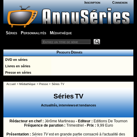
Inscription
Connexion
Séries
Personnalités
Médiathèque
Produits Dérivés
DVD en séries
Livres en séries
Presse en séries
Accueil
>
Médiathèque
>
Presse
> Séries TV
Séries TV
Actualités, interviews et tendances
Rédacteur en chef :
Jérôme Martineau
- Editeur :
Editions De Tournon
Fréquence de parution :
Trimestriel
- Prix :
9,99 Euro
Présentation :
Séries TV
est en grande partie consacré à l'actualité des