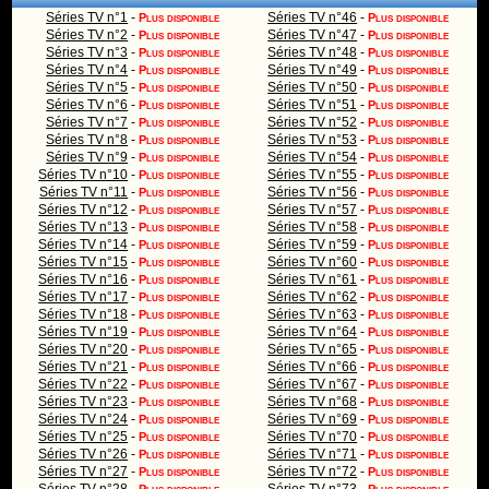
Séries TV n°1
-
Séries TV n°46
-
Plus disponible
Plus disponible
Séries TV n°2
-
Séries TV n°47
-
Plus disponible
Plus disponible
Séries TV n°3
-
Séries TV n°48
-
Plus disponible
Plus disponible
Séries TV n°4
-
Séries TV n°49
-
Plus disponible
Plus disponible
Séries TV n°5
-
Séries TV n°50
-
Plus disponible
Plus disponible
Séries TV n°6
-
Séries TV n°51
-
Plus disponible
Plus disponible
Séries TV n°7
-
Séries TV n°52
-
Plus disponible
Plus disponible
Séries TV n°8
-
Séries TV n°53
-
Plus disponible
Plus disponible
Séries TV n°9
-
Séries TV n°54
-
Plus disponible
Plus disponible
Séries TV n°10
-
Séries TV n°55
-
Plus disponible
Plus disponible
Séries TV n°11
-
Séries TV n°56
-
Plus disponible
Plus disponible
Séries TV n°12
-
Séries TV n°57
-
Plus disponible
Plus disponible
Séries TV n°13
-
Séries TV n°58
-
Plus disponible
Plus disponible
Séries TV n°14
-
Séries TV n°59
-
Plus disponible
Plus disponible
Séries TV n°15
-
Séries TV n°60
-
Plus disponible
Plus disponible
Séries TV n°16
-
Séries TV n°61
-
Plus disponible
Plus disponible
Séries TV n°17
-
Séries TV n°62
-
Plus disponible
Plus disponible
Séries TV n°18
-
Séries TV n°63
-
Plus disponible
Plus disponible
Séries TV n°19
-
Séries TV n°64
-
Plus disponible
Plus disponible
Séries TV n°20
-
Séries TV n°65
-
Plus disponible
Plus disponible
Séries TV n°21
-
Séries TV n°66
-
Plus disponible
Plus disponible
Séries TV n°22
-
Séries TV n°67
-
Plus disponible
Plus disponible
Séries TV n°23
-
Séries TV n°68
-
Plus disponible
Plus disponible
Séries TV n°24
-
Séries TV n°69
-
Plus disponible
Plus disponible
Séries TV n°25
-
Séries TV n°70
-
Plus disponible
Plus disponible
Séries TV n°26
-
Séries TV n°71
-
Plus disponible
Plus disponible
Séries TV n°27
-
Séries TV n°72
-
Plus disponible
Plus disponible