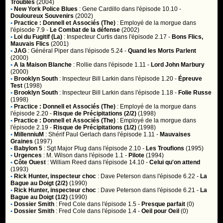
Troubles
(2004)
•
New York Police Blues
:
Gene Cardillo
dans l'épisode 10.10 -
Douloureux Souvenirs
(2002)
•
Practice : Donnell et Associés (The)
:
Employé de la morgue
dans
l'épisode 7.9 -
Le Combat de la défense
(2002)
•
Loi du Fugitif (La)
:
Inspecteur Curtis
dans l'épisode 2.17 -
Bons Flics,
Mauvais Flics
(2001)
•
JAG
:
Général Piper
dans l'épisode 5.24 -
Quand les Morts Parlent
(2000)
•
A la Maison Blanche
:
Rollie
dans l'épisode 1.11 -
Lord John Marbury
(2000)
•
Brooklyn South
:
Inspecteur Bill Larkin
dans l'épisode 1.20 -
Épreuve
Test
(1998)
•
Brooklyn South
:
Inspecteur Bill Larkin
dans l'épisode 1.18 -
Folie Russe
(1998)
•
Practice : Donnell et Associés (The)
:
Employé de la morgue
dans
l'épisode 2.20 -
Risque de Précipitations (2/2)
(1998)
•
Practice : Donnell et Associés (The)
:
Employé de la morgue
dans
l'épisode 2.19 -
Risque de Précipitations (1/2)
(1998)
•
MillenniuM
:
Shérif Paul Gerlach
dans l'épisode 1.11 -
Mauvaises
Graines
(1997)
•
Babylon 5
:
Sgt Major Plug
dans l'épisode 2.10 -
Les Troufions
(1995)
•
Urgences
:
M. Wilson
dans l'épisode 1.1 -
Pilote
(1994)
•
Côte Ouest
:
William Reed
dans l'épisode 14.10 -
Celui qu'on attend
(1993)
•
Rick Hunter, inspecteur choc
:
Dave Peterson
dans l'épisode 6.22 -
La
Bague au Doigt (2/2)
(1990)
•
Rick Hunter, inspecteur choc
:
Dave Peterson
dans l'épisode 6.21 -
La
Bague au Doigt (1/2)
(1990)
•
Dossier Smith
:
Fred Cole
dans l'épisode 1.5 -
Presque parfait
(0)
•
Dossier Smith
:
Fred Cole
dans l'épisode 1.4 -
Oeil pour Oeil
(0)