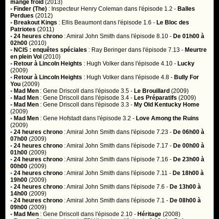
mange froid
(2013)
•
Finder (The)
:
Inspecteur Henry Coleman
dans l'épisode 1.2 -
Balles
Perdues
(2012)
•
Breakout Kings
:
Ellis Beaumont
dans l'épisode 1.6 -
Le Bloc des
Patriotes
(2011)
•
24 heures chrono
:
Amiral John Smith
dans l'épisode 8.10 -
De 01h00 à
02h00
(2010)
•
NCIS : enquêtes spéciales
:
Ray Beringer
dans l'épisode 7.13 -
Meurtre
en plein Vol
(2010)
•
Retour à Lincoln Heights
:
Hugh Volker
dans l'épisode 4.10 -
Lucky
(2009)
•
Retour à Lincoln Heights
:
Hugh Volker
dans l'épisode 4.8 -
Bully For
You
(2009)
•
Mad Men
:
Gene Driscoll
dans l'épisode 3.5 -
Le Brouillard
(2009)
•
Mad Men
:
Gene Driscoll
dans l'épisode 3.4 -
Les Préparatifs
(2009)
•
Mad Men
:
Gene Driscoll
dans l'épisode 3.3 -
My Old Kentucky Home
(2009)
•
Mad Men
:
Gene Hofstadt
dans l'épisode 3.2 -
Love Among the Ruins
(2009)
•
24 heures chrono
:
Amiral John Smith
dans l'épisode 7.23 -
De 06h00 à
07h00
(2009)
•
24 heures chrono
:
Amiral John Smith
dans l'épisode 7.17 -
De 00h00 à
01h00
(2009)
•
24 heures chrono
:
Amiral John Smith
dans l'épisode 7.16 -
De 23h00 à
00h00
(2009)
•
24 heures chrono
:
Amiral John Smith
dans l'épisode 7.11 -
De 18h00 à
19h00
(2009)
•
24 heures chrono
:
Amiral John Smith
dans l'épisode 7.6 -
De 13h00 à
14h00
(2009)
•
24 heures chrono
:
Amiral John Smith
dans l'épisode 7.1 -
De 08h00 à
09h00
(2009)
•
Mad Men
:
Gene Driscoll
dans l'épisode 2.10 -
Héritage
(2008)