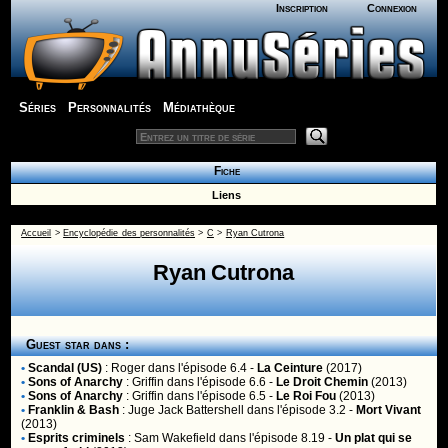
Inscription
Connexion
Séries
Personnalités
Médiathèque
Fiche
Liens
Accueil
>
Encyclopédie des personnalités
>
C
>
Ryan Cutrona
Ryan Cutrona
Guest star dans :
•
Scandal (US)
:
Roger
dans l'épisode 6.4 -
La Ceinture
(2017)
•
Sons of Anarchy
:
Griffin
dans l'épisode 6.6 -
Le Droit Chemin
(2013)
•
Sons of Anarchy
:
Griffin
dans l'épisode 6.5 -
Le Roi Fou
(2013)
•
Franklin & Bash
:
Juge Jack Battershell
dans l'épisode 3.2 -
Mort Vivant
(2013)
•
Esprits criminels
:
Sam Wakefield
dans l'épisode 8.19 -
Un plat qui se