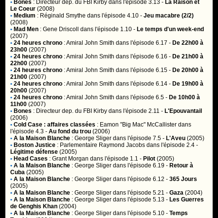
•
Bones
:
Directeur dep. du FBI Kirby
dans l'épisode 3.13 -
La Raison et
Le Coeur
(2008)
•
Medium
:
Réginald Smythe
dans l'épisode 4.10 -
Jeu macabre (2/2)
(2008)
•
Mad Men
:
Gene Driscoll
dans l'épisode 1.10 -
Le temps d'un week-end
(2007)
•
24 heures chrono
:
Amiral John Smith
dans l'épisode 6.17 -
De 22h00 à
23h00
(2007)
•
24 heures chrono
:
Amiral John Smith
dans l'épisode 6.16 -
De 21h00 à
22h00
(2007)
•
24 heures chrono
:
Amiral John Smith
dans l'épisode 6.15 -
De 20h00 à
21h00
(2007)
•
24 heures chrono
:
Amiral John Smith
dans l'épisode 6.14 -
De 19h00 à
20h00
(2007)
•
24 heures chrono
:
Amiral John Smith
dans l'épisode 6.5 -
De 10h00 à
11h00
(2007)
•
Bones
:
Directeur dep. du FBI Kirby
dans l'épisode 2.11 -
L'Epouvantail
(2006)
•
Cold Case : affaires classées
:
Eamon "Big Mac" McCallister
dans
l'épisode 4.3 -
Au fond du trou
(2006)
•
A la Maison Blanche
:
George Sliger
dans l'épisode 7.5 -
L'Aveu
(2005)
•
Boston Justice
:
Parlementaire Raymond Jacobs
dans l'épisode 2.4 -
Légitime défense
(2005)
•
Head Cases
:
Grant Morgan
dans l'épisode 1.1 -
Pilot
(2005)
•
A la Maison Blanche
:
George Sliger
dans l'épisode 6.19 -
Retour à
Cuba
(2005)
•
A la Maison Blanche
:
George Sliger
dans l'épisode 6.12 -
365 Jours
(2005)
•
A la Maison Blanche
:
George Sliger
dans l'épisode 5.21 -
Gaza
(2004)
•
A la Maison Blanche
:
George Sliger
dans l'épisode 5.13 -
Les Guerres
de Genghis Khan
(2004)
•
A la Maison Blanche
:
George Sliger
dans l'épisode 5.10 -
Temps