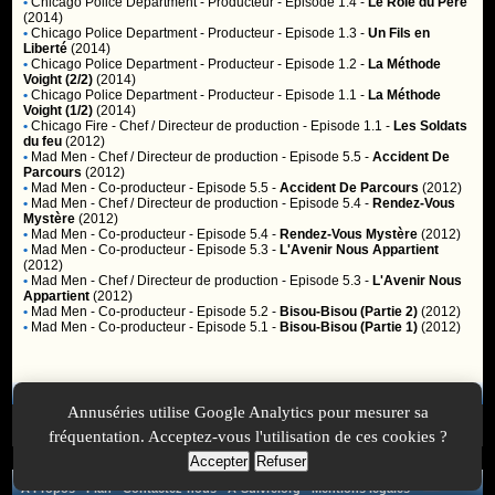
•
Chicago Police Department
- Producteur - Episode 1.4 -
Le Rôle du Père
(2014)
•
Chicago Police Department
- Producteur - Episode 1.3 -
Un Fils en
Liberté
(2014)
•
Chicago Police Department
- Producteur - Episode 1.2 -
La Méthode
Voight (2/2)
(2014)
•
Chicago Police Department
- Producteur - Episode 1.1 -
La Méthode
Voight (1/2)
(2014)
•
Chicago Fire
- Chef / Directeur de production - Episode 1.1 -
Les Soldats
du feu
(2012)
•
Mad Men
- Chef / Directeur de production - Episode 5.5 -
Accident De
Parcours
(2012)
•
Mad Men
- Co-producteur - Episode 5.5 -
Accident De Parcours
(2012)
•
Mad Men
- Chef / Directeur de production - Episode 5.4 -
Rendez-Vous
Mystère
(2012)
•
Mad Men
- Co-producteur - Episode 5.4 -
Rendez-Vous Mystère
(2012)
•
Mad Men
- Co-producteur - Episode 5.3 -
L'Avenir Nous Appartient
(2012)
•
Mad Men
- Chef / Directeur de production - Episode 5.3 -
L'Avenir Nous
Appartient
(2012)
•
Mad Men
- Co-producteur - Episode 5.2 -
Bisou-Bisou (Partie 2)
(2012)
•
Mad Men
- Co-producteur - Episode 5.1 -
Bisou-Bisou (Partie 1)
(2012)
Membres
Annuséries utilise Google Analytics pour mesurer sa
Vous ne pouvez pas accéder aux fonctionnalités réservées aux
membres car vous n'êtes pas
inscrit
ou
identifié
.
fréquentation. Acceptez-vous l'utilisation de ces cookies ?
Accepter
Refuser
A Propos
-
Plan
-
Contactez-nous
-
A-Suivre.org
-
Mentions légales
-