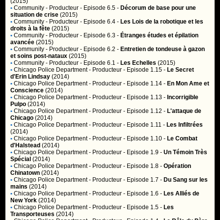
(2015)
•
Community
- Producteur - Episode 6.5 -
Décorum de base pour une
situation de crise
(2015)
•
Community
- Producteur - Episode 6.4 -
Les Lois de la robotique et les
droits à la fête
(2015)
•
Community
- Producteur - Episode 6.3 -
Étranges études et épilation
avancée
(2015)
•
Community
- Producteur - Episode 6.2 -
Entretien de tondeuse à gazon
et soins post-nataux
(2015)
•
Community
- Producteur - Episode 6.1 -
Les Echelles
(2015)
•
Chicago Police Department
- Producteur - Episode 1.15 -
Le Secret
d'Erin Lindsay
(2014)
•
Chicago Police Department
- Producteur - Episode 1.14 -
En Mon Ame et
Conscience
(2014)
•
Chicago Police Department
- Producteur - Episode 1.13 -
Incorrigible
Pulpo
(2014)
•
Chicago Police Department
- Producteur - Episode 1.12 -
L'attaque de
Chicago
(2014)
•
Chicago Police Department
- Producteur - Episode 1.11 -
Les Infiltrées
(2014)
•
Chicago Police Department
- Producteur - Episode 1.10 -
Le Combat
d'Halstead
(2014)
•
Chicago Police Department
- Producteur - Episode 1.9 -
Un Témoin Très
Spécial
(2014)
•
Chicago Police Department
- Producteur - Episode 1.8 -
Opération
Chinatown
(2014)
•
Chicago Police Department
- Producteur - Episode 1.7 -
Du Sang sur les
mains
(2014)
•
Chicago Police Department
- Producteur - Episode 1.6 -
Les Alliés de
New York
(2014)
•
Chicago Police Department
- Producteur - Episode 1.5 -
Les
Transporteuses
(2014)