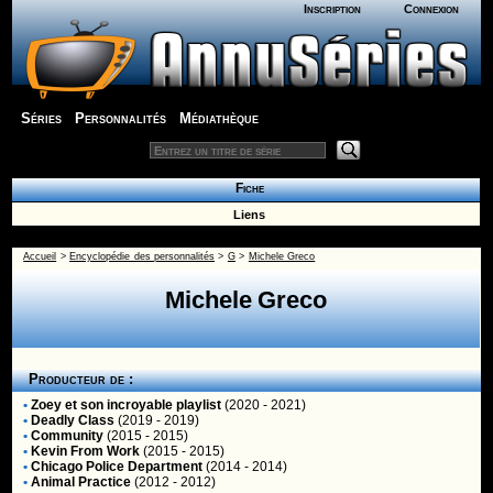
Inscription
Connexion
Séries
Personnalités
Médiathèque
Fiche
Liens
Accueil
>
Encyclopédie des personnalités
>
G
>
Michele Greco
Michele Greco
Producteur de :
•
Zoey et son incroyable playlist
(2020 - 2021)
•
Deadly Class
(2019 - 2019)
•
Community
(2015 - 2015)
•
Kevin From Work
(2015 - 2015)
•
Chicago Police Department
(2014 - 2014)
•
Animal Practice
(2012 - 2012)