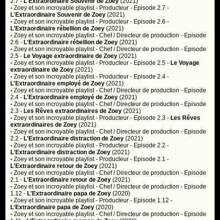
2.7 -
L'Extraordinaire Souvenir de Zoey
(2021)
•
Zoey et son incroyable playlist
- Producteur - Episode 2.7 -
L'Extraordinaire Souvenir de Zoey
(2021)
•
Zoey et son incroyable playlist
- Producteur - Episode 2.6 -
L'Extraordinaire rébellion de Zoey
(2021)
•
Zoey et son incroyable playlist
- Chef / Directeur de production - Episode
2.6 -
L'Extraordinaire rébellion de Zoey
(2021)
•
Zoey et son incroyable playlist
- Chef / Directeur de production - Episode
2.5 -
Le Voyage extraordinaire de Zoey
(2021)
•
Zoey et son incroyable playlist
- Producteur - Episode 2.5 -
Le Voyage
extraordinaire de Zoey
(2021)
•
Zoey et son incroyable playlist
- Producteur - Episode 2.4 -
L'Extraordinaire employé de Zoey
(2021)
•
Zoey et son incroyable playlist
- Chef / Directeur de production - Episode
2.4 -
L'Extraordinaire employé de Zoey
(2021)
•
Zoey et son incroyable playlist
- Chef / Directeur de production - Episode
2.3 -
Les Rêves extraordinaires de Zoey
(2021)
•
Zoey et son incroyable playlist
- Producteur - Episode 2.3 -
Les Rêves
extraordinaires de Zoey
(2021)
•
Zoey et son incroyable playlist
- Chef / Directeur de production - Episode
2.2 -
L'Extraordinaire distraction de Zoey
(2021)
•
Zoey et son incroyable playlist
- Producteur - Episode 2.2 -
L'Extraordinaire distraction de Zoey
(2021)
•
Zoey et son incroyable playlist
- Producteur - Episode 2.1 -
L'Extraordinaire retour de Zoey
(2021)
•
Zoey et son incroyable playlist
- Chef / Directeur de production - Episode
2.1 -
L'Extraordinaire retour de Zoey
(2021)
•
Zoey et son incroyable playlist
- Chef / Directeur de production - Episode
1.12 -
L'Extraordinaire papa de Zoey
(2020)
•
Zoey et son incroyable playlist
- Producteur - Episode 1.12 -
L'Extraordinaire papa de Zoey
(2020)
•
Zoey et son incroyable playlist
- Chef / Directeur de production - Episode