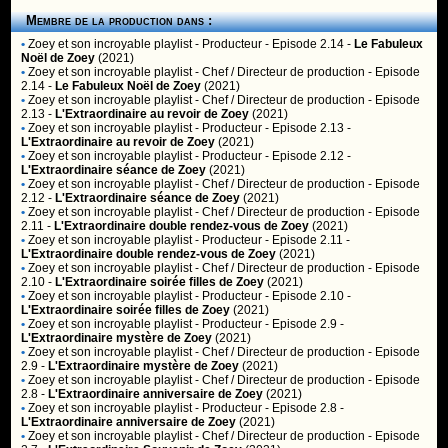
Membre de la production dans :
•
Zoey et son incroyable playlist
- Producteur - Episode 2.14 -
Le Fabuleux
Noël de Zoey
(2021)
•
Zoey et son incroyable playlist
- Chef / Directeur de production - Episode
2.14 -
Le Fabuleux Noël de Zoey
(2021)
•
Zoey et son incroyable playlist
- Chef / Directeur de production - Episode
2.13 -
L'Extraordinaire au revoir de Zoey
(2021)
•
Zoey et son incroyable playlist
- Producteur - Episode 2.13 -
L'Extraordinaire au revoir de Zoey
(2021)
•
Zoey et son incroyable playlist
- Producteur - Episode 2.12 -
L'Extraordinaire séance de Zoey
(2021)
•
Zoey et son incroyable playlist
- Chef / Directeur de production - Episode
2.12 -
L'Extraordinaire séance de Zoey
(2021)
•
Zoey et son incroyable playlist
- Chef / Directeur de production - Episode
2.11 -
L'Extraordinaire double rendez-vous de Zoey
(2021)
•
Zoey et son incroyable playlist
- Producteur - Episode 2.11 -
L'Extraordinaire double rendez-vous de Zoey
(2021)
•
Zoey et son incroyable playlist
- Chef / Directeur de production - Episode
2.10 -
L'Extraordinaire soirée filles de Zoey
(2021)
•
Zoey et son incroyable playlist
- Producteur - Episode 2.10 -
L'Extraordinaire soirée filles de Zoey
(2021)
•
Zoey et son incroyable playlist
- Producteur - Episode 2.9 -
L'Extraordinaire mystère de Zoey
(2021)
•
Zoey et son incroyable playlist
- Chef / Directeur de production - Episode
2.9 -
L'Extraordinaire mystère de Zoey
(2021)
•
Zoey et son incroyable playlist
- Chef / Directeur de production - Episode
2.8 -
L'Extraordinaire anniversaire de Zoey
(2021)
•
Zoey et son incroyable playlist
- Producteur - Episode 2.8 -
L'Extraordinaire anniversaire de Zoey
(2021)
•
Zoey et son incroyable playlist
- Chef / Directeur de production - Episode