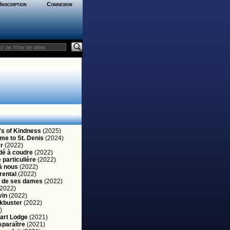
Inscription
Connexion
's of Kindness
(2025)
me to St. Denis
(2024)
r
(2022)
 dé à coudre
(2022)
 particulière
(2022)
à nous
(2022)
rental
(2022)
 de ses dames
(2022)
2022)
vin
(2022)
kbuster
(2022)
)
art Lodge
(2021)
isparaître
(2021)