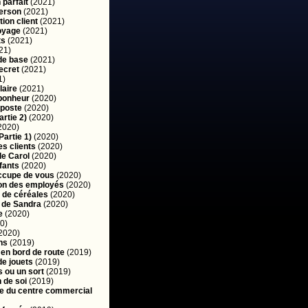
 parfait
(2021)
erson
(2021)
tion client
(2021)
oyage
(2021)
ts
(2021)
21)
de base
(2021)
ecret
(2021)
1)
laire
(2021)
bonheur
(2020)
poste
(2020)
artie 2)
(2020)
2020)
Partie 1)
(2020)
es clients
(2020)
de Carol
(2020)
fants
(2020)
ccupe de vous
(2020)
ion des employés
(2020)
 de céréales
(2020)
 de Sandra
(2020)
e
(2020)
0)
2020)
ns
(2019)
n bord de route
(2019)
de jouets
(2019)
 ou un sort
(2019)
 de soi
(2019)
e du centre commercial