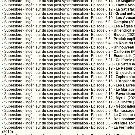
•
Superstore
- Ingénieur du son post-synchronisation - Episode 6.14 -
Le Magasin
•
Superstore
- Ingénieur du son post-synchronisation - Episode 6.13 -
Lowell And
•
Superstore
- Ingénieur du son post-synchronisation - Episode 6.12 -
La Satisfac
•
Superstore
- Ingénieur du son post-synchronisation - Episode 6.11 -
Grand nett
•
Superstore
- Ingénieur du son post-synchronisation - Episode 6.10 -
Les Avoca
•
Superstore
- Ingénieur du son post-synchronisation - Episode 6.9 -
Complot
(20
•
Superstore
- Ingénieur du son post-synchronisation - Episode 6.8 -
Les Règles 
•
Superstore
- Ingénieur du son post-synchronisation - Episode 6.7 -
Un endroit s
•
Superstore
- Ingénieur du son post-synchronisation - Episode 6.6 -
Biscuit
(202
•
Superstore
- Ingénieur du son post-synchronisation - Episode 6.5 -
Produit capil
•
Superstore
- Ingénieur du son post-synchronisation - Episode 6.4 -
La Roue du 
•
Superstore
- Ingénieur du son post-synchronisation - Episode 6.3 -
Un nouveau 
•
Superstore
- Ingénieur du son post-synchronisation - Episode 6.2 -
Californie (P
•
Superstore
- Ingénieur du son post-synchronisation - Episode 6.1 -
Essentiels
(
•
Superstore
- Ingénieur du son post-synchronisation - Episode 5.21 -
Californie (
•
Superstore
- Ingénieur du son post-synchronisation - Episode 5.20 -
Le Safari d
•
Superstore
- Ingénieur du son post-synchronisation - Episode 5.19 -
Le Retour 
•
Superstore
- Ingénieur du son post-synchronisation - Episode 5.18 -
Un jeu d'en
•
Superstore
- Ingénieur du son post-synchronisation - Episode 5.17 -
Zephra s'o
•
Superstore
- Ingénieur du son post-synchronisation - Episode 5.16 -
L'Applicat
•
Superstore
- Ingénieur du son post-synchronisation - Episode 5.15 -
Les Barres
•
Superstore
- Ingénieur du son post-synchronisation - Episode 5.14 -
Le Mariage
•
Superstore
- Ingénieur du son post-synchronisation - Episode 5.13 -
Favoritism
•
Superstore
- Ingénieur du son post-synchronisation - Episode 5.12 -
Myrtle
(202
•
Superstore
- Ingénieur du son post-synchronisation - Episode 5.11 -
La Cheffe
(
•
Superstore
- Ingénieur du son post-synchronisation - Episode 5.10 -
Négociatio
•
Superstore
- Ingénieur du son post-synchronisation - Episode 5.9 -
Ramassage e
•
Superstore
- Ingénieur du son post-synchronisation - Episode 5.8 -
La Collecte 
•
Superstore
- Ingénieur du son post-synchronisation - Episode 5.6 -
Des bonbons
•
Superstore
- Ingénieur du son post-synchronisation - Episode 5.5 -
Prendre soin
•
Superstore
- Ingénieur du son post-synchronisation - Episode 5.4 -
La Fermetur
(2019)