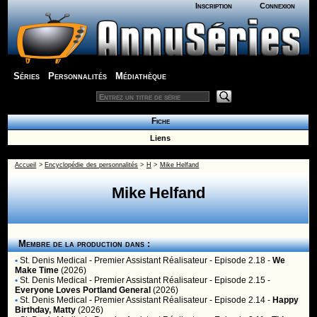
Inscription
Connexion
Séries
Personnalités
Médiathèque
Fiche
Liens
Accueil
>
Encyclopédie des personnalités
>
H
>
Mike Helfand
Mike Helfand
Membre de la production dans :
•
St. Denis Medical
- Premier Assistant Réalisateur - Episode 2.18 -
We
Make Time
(2026)
•
St. Denis Medical
- Premier Assistant Réalisateur - Episode 2.15 -
Everyone Loves Portland General
(2026)
•
St. Denis Medical
- Premier Assistant Réalisateur - Episode 2.14 -
Happy
Birthday, Matty
(2026)