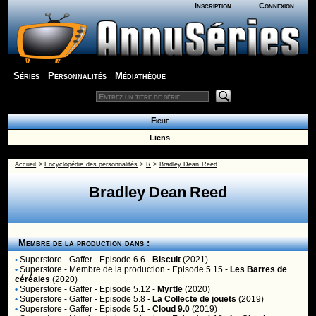
Inscription
Connexion
Séries
Personnalités
Médiathèque
Fiche
Liens
Accueil
>
Encyclopédie des personnalités
>
R
>
Bradley Dean Reed
Bradley Dean Reed
Membre de la production dans :
•
Superstore
- Gaffer - Episode 6.6 -
Biscuit
(2021)
•
Superstore
- Membre de la production - Episode 5.15 -
Les Barres de
céréales
(2020)
•
Superstore
- Gaffer - Episode 5.12 -
Myrtle
(2020)
•
Superstore
- Gaffer - Episode 5.8 -
La Collecte de jouets
(2019)
•
Superstore
- Gaffer - Episode 5.1 -
Cloud 9.0
(2019)