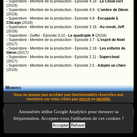
•
Superstore
- Membre de la production - Episode 4.18 -
Le Cloud vert
(2019)
•
Superstore
- Membre de la production - Episode 4.9 -
L'ombre de Glenn
(2018)
•
Superstore
- Membre de la production - Episode 4.8 -
Escapade à
Chicago
(2018)
•
Superstore
- Membre de la production - Episode 3.16 -
Au revoir, Jeff
(2018)
•
Superstore
- Gaffer - Episode 3.10 -
Le quadruple A
(2018)
•
Superstore
- Membre de la production - Episode 3.7 -
L'esprit de Noël
(2017)
•
Superstore
- Membre de la production - Episode 2.18 -
Les enfants de
Glenn
(2017)
•
Superstore
- Membre de la production - Episode 2.11 -
Supercloud
(2017)
•
Superstore
- Membre de la production - Episode 2.5 -
Adopte un chien
(2016)
Membres
Vous ne pouvez pas accéder aux fonctionnalités réservées aux
membres car vous n'êtes pas
inscrit
ou
identifié
.
Annuséries utilise Google Analytics pour mesurer sa
A Propos
-
Plan
-
Contactez-nous
-
A-Suivre.org
-
Mentions légales
-
fréquentation. Acceptez-vous l'utilisation de ces cookies ?
Accepter
Refuser