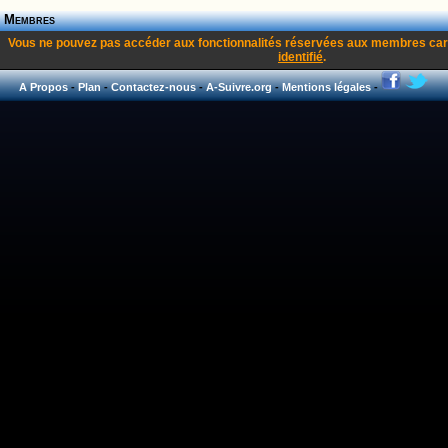
Membres
Vous ne pouvez pas accéder aux fonctionnalités réservées aux membres car
identifié
.
A Propos
-
Plan
-
Contactez-nous
-
A-Suivre.org
-
Mentions légales
-