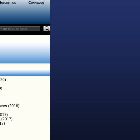
Inscription
Connexion
20)
9)
nces
(2018)
017)
s
(2017)
17)