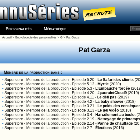
Personnalités
Médiathèque
Accueil
>
Encyclopédie des personnalités
>
G
>
Pat Garza
Pat Garza
Membre de la production dans :
•
Superstore
- Membre de la production - Episode 5.20 -
Le Safari des clients
(20
•
Superstore
- Membre de la production - Episode 5.12 -
Myrtle
(2020)
•
Superstore
- Membre de la production - Episode 5.3 -
L'Embauche forcée
(201
•
Superstore
- Membre de la production - Episode 4.20 -
#çacraintCloud9
(2019)
•
Superstore
- Membre de la production - Episode 4.11 -
Le défi pas
(2019)
•
Superstore
- Membre de la production - Episode 4.2 -
La baby shower
(2018)
•
Superstore
- Membre de la production - Episode 3.21 -
Le poids des conséque
•
Superstore
- Membre de la production - Episode 3.13 -
Le jeu vidéo
(2018)
•
Superstore
- Membre de la production - Episode 3.4 -
Harcèlement au boulot
(2
•
Superstore
- Membre de la production - Episode 2.19 -
Nettoyage de printemp
•
Superstore
- Membre de la production - Episode 2.14 -
Panne de chauffage
(20
•
Superstore
- Membre de la production - Episode 2.7 -
Élections
(2016)