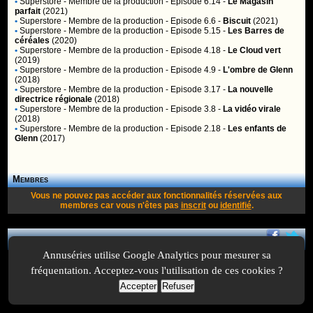
•
Superstore
- Membre de la production - Episode 6.14 -
Le Magasin
parfait
(2021)
•
Superstore
- Membre de la production - Episode 6.6 -
Biscuit
(2021)
•
Superstore
- Membre de la production - Episode 5.15 -
Les Barres de
céréales
(2020)
•
Superstore
- Membre de la production - Episode 4.18 -
Le Cloud vert
(2019)
•
Superstore
- Membre de la production - Episode 4.9 -
L'ombre de Glenn
(2018)
•
Superstore
- Membre de la production - Episode 3.17 -
La nouvelle
directrice régionale
(2018)
•
Superstore
- Membre de la production - Episode 3.8 -
La vidéo virale
(2018)
•
Superstore
- Membre de la production - Episode 2.18 -
Les enfants de
Glenn
(2017)
Membres
Vous ne pouvez pas accéder aux fonctionnalités réservées aux
membres car vous n'êtes pas
inscrit
ou
identifié
.
A Propos
-
Plan
-
Contactez-nous
-
A-Suivre.org
-
Mentions légales
-
Annuséries utilise Google Analytics pour mesurer sa
fréquentation. Acceptez-vous l'utilisation de ces cookies ?
Accepter
Refuser