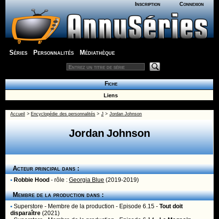
Inscription
Connexion
Séries
Personnalités
Médiathèque
Fiche
Liens
Accueil
>
Encyclopédie des personnalités
>
J
>
Jordan Johnson
Jordan Johnson
Acteur principal dans :
•
Robbie Hood
- rôle :
Georgia Blue
(2019-2019)
Membre de la production dans :
•
Superstore
- Membre de la production - Episode 6.15 -
Tout doit
disparaître
(2021)