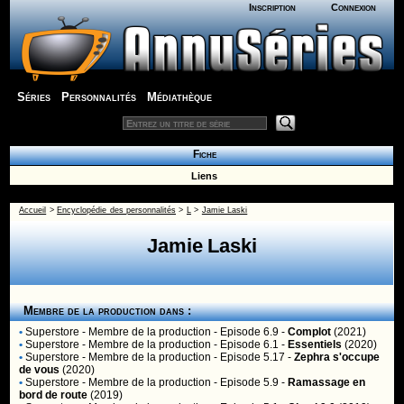
Inscription
Connexion
Séries
Personnalités
Médiathèque
Fiche
Liens
Accueil
>
Encyclopédie des personnalités
>
L
>
Jamie Laski
Jamie Laski
Membre de la production dans :
•
Superstore
- Membre de la production - Episode 6.9 -
Complot
(2021)
•
Superstore
- Membre de la production - Episode 6.1 -
Essentiels
(2020)
•
Superstore
- Membre de la production - Episode 5.17 -
Zephra s'occupe
de vous
(2020)
•
Superstore
- Membre de la production - Episode 5.9 -
Ramassage en
bord de route
(2019)