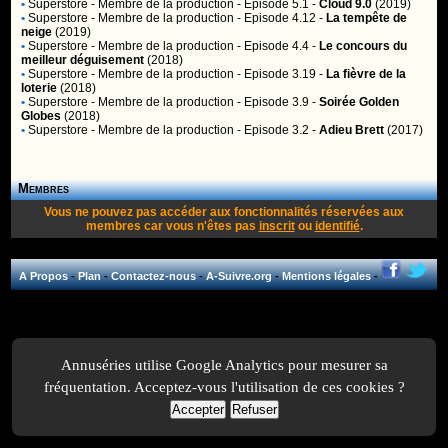
•
Superstore
- Membre de la production - Episode 5.1 -
Cloud 9.0
(2019)
•
Superstore
- Membre de la production - Episode 4.12 -
La tempête de
neige
(2019)
•
Superstore
- Membre de la production - Episode 4.4 -
Le concours du
meilleur déguisement
(2018)
•
Superstore
- Membre de la production - Episode 3.19 -
La fièvre de la
loterie
(2018)
•
Superstore
- Membre de la production - Episode 3.9 -
Soirée Golden
Globes
(2018)
•
Superstore
- Membre de la production - Episode 3.2 -
Adieu Brett
(2017)
Membres
Vous ne pouvez pas accéder aux fonctionnalités réservées aux
membres car vous n'êtes pas
inscrit
ou
identifié
.
A Propos
-
Plan
-
Contactez-nous
-
A-Suivre.org
-
Mentions légales
-
Annuséries utilise Google Analytics pour mesurer sa
fréquentation. Acceptez-vous l'utilisation de ces cookies ?
Accepter
Refuser