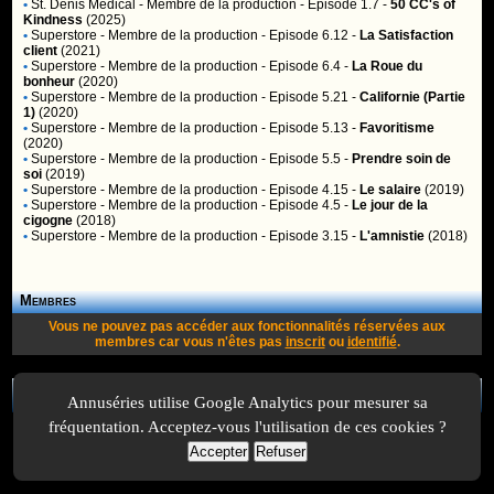
•
St. Denis Medical
- Membre de la production - Episode 1.7 -
50 CC's of
Kindness
(2025)
•
Superstore
- Membre de la production - Episode 6.12 -
La Satisfaction
client
(2021)
•
Superstore
- Membre de la production - Episode 6.4 -
La Roue du
bonheur
(2020)
•
Superstore
- Membre de la production - Episode 5.21 -
Californie (Partie
1)
(2020)
•
Superstore
- Membre de la production - Episode 5.13 -
Favoritisme
(2020)
•
Superstore
- Membre de la production - Episode 5.5 -
Prendre soin de
soi
(2019)
•
Superstore
- Membre de la production - Episode 4.15 -
Le salaire
(2019)
•
Superstore
- Membre de la production - Episode 4.5 -
Le jour de la
cigogne
(2018)
•
Superstore
- Membre de la production - Episode 3.15 -
L'amnistie
(2018)
Membres
Vous ne pouvez pas accéder aux fonctionnalités réservées aux
membres car vous n'êtes pas
inscrit
ou
identifié
.
A Propos
-
Plan
-
Contactez-nous
-
A-Suivre.org
-
Mentions légales
-
Annuséries utilise Google Analytics pour mesurer sa
fréquentation. Acceptez-vous l'utilisation de ces cookies ?
Accepter
Refuser