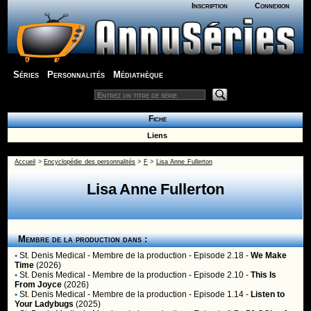
Inscription
Connexion
Séries
Personnalités
Médiathèque
Fiche
Liens
Accueil
>
Encyclopédie des personnalités
>
F
>
Lisa Anne Fullerton
Lisa Anne Fullerton
Membre de la production dans :
•
St. Denis Medical
- Membre de la production - Episode 2.18 -
We Make
Time
(2026)
•
St. Denis Medical
- Membre de la production - Episode 2.10 -
This Is
From Joyce
(2026)
•
St. Denis Medical
- Membre de la production - Episode 1.14 -
Listen to
Your Ladybugs
(2025)