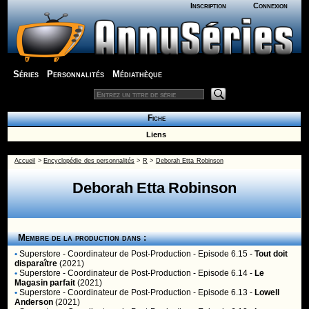
Inscription
Connexion
Séries
Personnalités
Médiathèque
Fiche
Liens
Accueil
>
Encyclopédie des personnalités
>
R
>
Deborah Etta Robinson
Deborah Etta Robinson
Membre de la production dans :
•
Superstore
- Coordinateur de Post-Production - Episode 6.15 -
Tout doit
disparaître
(2021)
•
Superstore
- Coordinateur de Post-Production - Episode 6.14 -
Le
Magasin parfait
(2021)
•
Superstore
- Coordinateur de Post-Production - Episode 6.13 -
Lowell
Anderson
(2021)