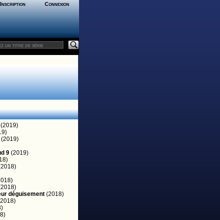
Inscription
Connexion
(2019)
19)
(2019)
ud 9
(2019)
18)
(2018)
018)
(2018)
eur déguisement
(2018)
2018)
)
8)