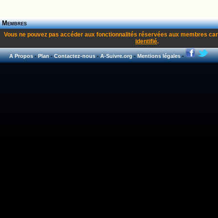
Membres
Vous ne pouvez pas accéder aux fonctionnalités réservées aux membres car
identifié
.
A Propos
-
Plan
-
Contactez-nous
-
A-Suivre.org
-
Mentions légales
-