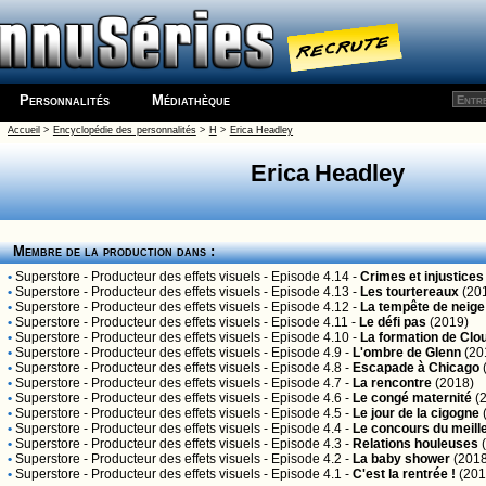
Personnalités
Médiathèque
Accueil
>
Encyclopédie des personnalités
>
H
>
Erica Headley
Erica Headley
Membre de la production dans :
•
Superstore
- Producteur des effets visuels - Episode 4.14 -
Crimes et injustices
•
Superstore
- Producteur des effets visuels - Episode 4.13 -
Les tourtereaux
(20
•
Superstore
- Producteur des effets visuels - Episode 4.12 -
La tempête de neige
•
Superstore
- Producteur des effets visuels - Episode 4.11 -
Le défi pas
(2019)
•
Superstore
- Producteur des effets visuels - Episode 4.10 -
La formation de Clo
•
Superstore
- Producteur des effets visuels - Episode 4.9 -
L'ombre de Glenn
(20
•
Superstore
- Producteur des effets visuels - Episode 4.8 -
Escapade à Chicago
•
Superstore
- Producteur des effets visuels - Episode 4.7 -
La rencontre
(2018)
•
Superstore
- Producteur des effets visuels - Episode 4.6 -
Le congé maternité
(2
•
Superstore
- Producteur des effets visuels - Episode 4.5 -
Le jour de la cigogne
•
Superstore
- Producteur des effets visuels - Episode 4.4 -
Le concours du meill
•
Superstore
- Producteur des effets visuels - Episode 4.3 -
Relations houleuses
(
•
Superstore
- Producteur des effets visuels - Episode 4.2 -
La baby shower
(2018
•
Superstore
- Producteur des effets visuels - Episode 4.1 -
C'est la rentrée !
(201