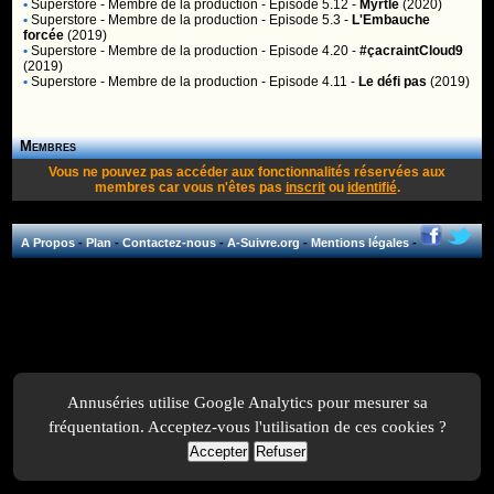
•
Superstore
- Membre de la production - Episode 5.12 -
Myrtle
(2020)
•
Superstore
- Membre de la production - Episode 5.3 -
L'Embauche
forcée
(2019)
•
Superstore
- Membre de la production - Episode 4.20 -
#çacraintCloud9
(2019)
•
Superstore
- Membre de la production - Episode 4.11 -
Le défi pas
(2019)
Membres
Vous ne pouvez pas accéder aux fonctionnalités réservées aux
membres car vous n'êtes pas
inscrit
ou
identifié
.
A Propos
-
Plan
-
Contactez-nous
-
A-Suivre.org
-
Mentions légales
-
Annuséries utilise Google Analytics pour mesurer sa
fréquentation. Acceptez-vous l'utilisation de ces cookies ?
Accepter
Refuser