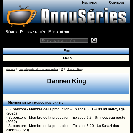
Inscription
Connexion
Séries
Personnalités
Médiathèque
Fiche
Liens
Accueil
>
Encyclopédie des personnalités
>
K
>
Dannen King
Dannen King
Membre de la production dans :
•
Superstore
- Membre de la production - Episode 6.11 -
Grand nettoyage
(2021)
•
Superstore
- Membre de la production - Episode 6.3 -
Un nouveau poste
(2020)
•
Superstore
- Membre de la production - Episode 5.20 -
Le Safari des
clients
(2020)