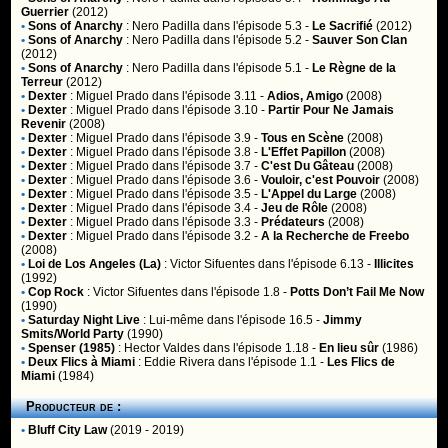
Guerrier
(2012)
•
Sons of Anarchy
:
Nero Padilla
dans l'épisode 5.3 -
Le Sacrifié
(2012)
•
Sons of Anarchy
:
Nero Padilla
dans l'épisode 5.2 -
Sauver Son Clan
(2012)
•
Sons of Anarchy
:
Nero Padilla
dans l'épisode 5.1 -
Le Règne de la
Terreur
(2012)
•
Dexter
:
Miguel Prado
dans l'épisode 3.11 -
Adios, Amigo
(2008)
•
Dexter
:
Miguel Prado
dans l'épisode 3.10 -
Partir Pour Ne Jamais
Revenir
(2008)
•
Dexter
:
Miguel Prado
dans l'épisode 3.9 -
Tous en Scène
(2008)
•
Dexter
:
Miguel Prado
dans l'épisode 3.8 -
L'Effet Papillon
(2008)
•
Dexter
:
Miguel Prado
dans l'épisode 3.7 -
C'est Du Gâteau
(2008)
•
Dexter
:
Miguel Prado
dans l'épisode 3.6 -
Vouloir, c'est Pouvoir
(2008)
•
Dexter
:
Miguel Prado
dans l'épisode 3.5 -
L'Appel du Large
(2008)
•
Dexter
:
Miguel Prado
dans l'épisode 3.4 -
Jeu de Rôle
(2008)
•
Dexter
:
Miguel Prado
dans l'épisode 3.3 -
Prédateurs
(2008)
•
Dexter
:
Miguel Prado
dans l'épisode 3.2 -
A la Recherche de Freebo
(2008)
•
Loi de Los Angeles (La)
:
Victor Sifuentes
dans l'épisode 6.13 -
Illicites
(1992)
•
Cop Rock
:
Victor Sifuentes
dans l'épisode 1.8 -
Potts Don’t Fail Me Now
(1990)
•
Saturday Night Live
:
Lui-même
dans l'épisode 16.5 -
Jimmy
Smits/World Party
(1990)
•
Spenser (1985)
:
Hector Valdes
dans l'épisode 1.18 -
En lieu sûr
(1986)
•
Deux Flics à Miami
:
Eddie Rivera
dans l'épisode 1.1 -
Les Flics de
Miami
(1984)
Producteur de :
•
Bluff City Law
(2019 - 2019)