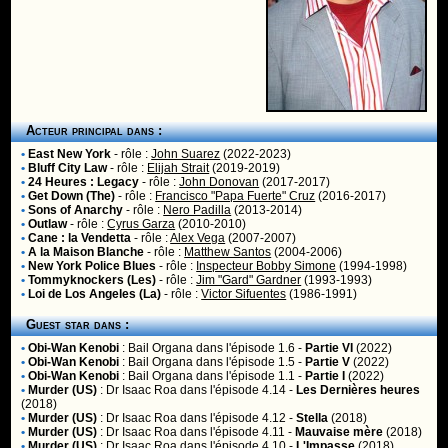
Acteur principal dans :
•
East New York
- rôle :
John Suarez
(2022-2023)
•
Bluff City Law
- rôle :
Elijah Strait
(2019-2019)
•
24 Heures : Legacy
- rôle :
John Donovan
(2017-2017)
•
Get Down (The)
- rôle :
Francisco "Papa Fuerte" Cruz
(2016-2017)
•
Sons of Anarchy
- rôle :
Nero Padilla
(2013-2014)
•
Outlaw
- rôle :
Cyrus Garza
(2010-2010)
•
Cane : la Vendetta
- rôle :
Alex Vega
(2007-2007)
•
A la Maison Blanche
- rôle :
Matthew Santos
(2004-2006)
•
New York Police Blues
- rôle :
Inspecteur Bobby Simone
(1994-1998)
•
Tommyknockers (Les)
- rôle :
Jim "Gard" Gardner
(1993-1993)
•
Loi de Los Angeles (La)
- rôle :
Victor Sifuentes
(1986-1991)
Guest star dans :
•
Obi-Wan Kenobi
:
Bail Organa
dans l'épisode 1.6 -
Partie VI
(2022)
•
Obi-Wan Kenobi
:
Bail Organa
dans l'épisode 1.5 -
Partie V
(2022)
•
Obi-Wan Kenobi
:
Bail Organa
dans l'épisode 1.1 -
Partie I
(2022)
•
Murder (US)
:
Dr Isaac Roa
dans l'épisode 4.14 -
Les Dernières heures
(2018)
•
Murder (US)
:
Dr Isaac Roa
dans l'épisode 4.12 -
Stella
(2018)
•
Murder (US)
:
Dr Isaac Roa
dans l'épisode 4.11 -
Mauvaise mère
(2018)
•
Murder (US)
:
Dr Isaac Roa
dans l'épisode 4.10 -
L'Impasse
(2018)