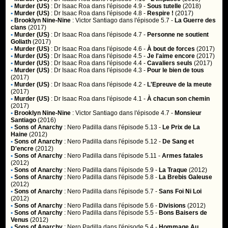
•
Murder (US)
:
Dr Isaac Roa
dans l'épisode 4.9 -
Sous tutelle
(2018)
•
Murder (US)
:
Dr Isaac Roa
dans l'épisode 4.8 -
Respire !
(2017)
•
Brooklyn Nine-Nine
:
Victor Santiago
dans l'épisode 5.7 -
La Guerre des
clans
(2017)
•
Murder (US)
:
Dr Isaac Roa
dans l'épisode 4.7 -
Personne ne soutient
Goliath
(2017)
•
Murder (US)
:
Dr Isaac Roa
dans l'épisode 4.6 -
À bout de forces
(2017)
•
Murder (US)
:
Dr Isaac Roa
dans l'épisode 4.5 -
Je l'aime encore
(2017)
•
Murder (US)
:
Dr Isaac Roa
dans l'épisode 4.4 -
Cavaliers seuls
(2017)
•
Murder (US)
:
Dr Isaac Roa
dans l'épisode 4.3 -
Pour le bien de tous
(2017)
•
Murder (US)
:
Dr Isaac Roa
dans l'épisode 4.2 -
L'Epreuve de la meute
(2017)
•
Murder (US)
:
Dr Isaac Roa
dans l'épisode 4.1 -
À chacun son chemin
(2017)
•
Brooklyn Nine-Nine
:
Victor Santiago
dans l'épisode 4.7 -
Monsieur
Santiago
(2016)
•
Sons of Anarchy
:
Nero Padilla
dans l'épisode 5.13 -
Le Prix de La
Haine
(2012)
•
Sons of Anarchy
:
Nero Padilla
dans l'épisode 5.12 -
De Sang et
D'encre
(2012)
•
Sons of Anarchy
:
Nero Padilla
dans l'épisode 5.11 -
Armes fatales
(2012)
•
Sons of Anarchy
:
Nero Padilla
dans l'épisode 5.9 -
La Traque
(2012)
•
Sons of Anarchy
:
Nero Padilla
dans l'épisode 5.8 -
La Brebis Galeuse
(2012)
•
Sons of Anarchy
:
Nero Padilla
dans l'épisode 5.7 -
Sans Foi Ni Loi
(2012)
•
Sons of Anarchy
:
Nero Padilla
dans l'épisode 5.6 -
Divisions
(2012)
•
Sons of Anarchy
:
Nero Padilla
dans l'épisode 5.5 -
Bons Baisers de
Venus
(2012)
•
Sons of Anarchy
:
Nero Padilla
dans l'épisode 5.4 -
Hommage Au