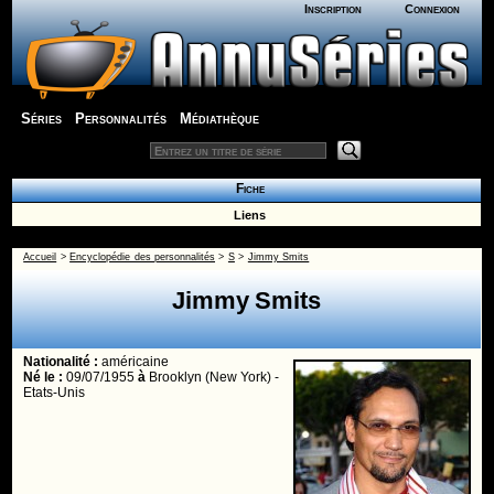
Inscription
Connexion
Séries
Personnalités
Médiathèque
Fiche
Liens
Accueil
>
Encyclopédie des personnalités
>
S
>
Jimmy Smits
Jimmy Smits
Nationalité :
américaine
Né le :
09/07/1955
à
Brooklyn (New York) -
Etats-Unis