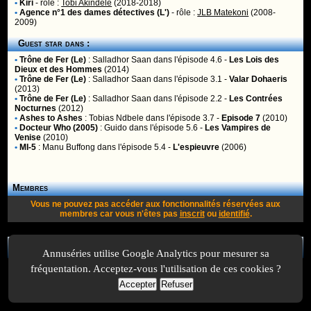
•
Kiri
- rôle :
Tobi Akindele
(2018-2018)
•
Agence n°1 des dames détectives (L')
- rôle :
JLB Matekoni
(2008-
2009)
Guest star dans :
•
Trône de Fer (Le)
:
Salladhor Saan
dans l'épisode 4.6 -
Les Lois des
Dieux et des Hommes
(2014)
•
Trône de Fer (Le)
:
Salladhor Saan
dans l'épisode 3.1 -
Valar Dohaeris
(2013)
•
Trône de Fer (Le)
:
Salladhor Saan
dans l'épisode 2.2 -
Les Contrées
Nocturnes
(2012)
•
Ashes to Ashes
:
Tobias Ndbele
dans l'épisode 3.7 -
Episode 7
(2010)
•
Docteur Who (2005)
:
Guido
dans l'épisode 5.6 -
Les Vampires de
Venise
(2010)
•
MI-5
:
Manu Buffong
dans l'épisode 5.4 -
L'espieuvre
(2006)
Membres
Vous ne pouvez pas accéder aux fonctionnalités réservées aux
membres car vous n'êtes pas
inscrit
ou
identifié
.
A Propos
-
Plan
-
Contactez-nous
-
A-Suivre.org
-
Mentions légales
-
Annuséries utilise Google Analytics pour mesurer sa
fréquentation. Acceptez-vous l'utilisation de ces cookies ?
Accepter
Refuser