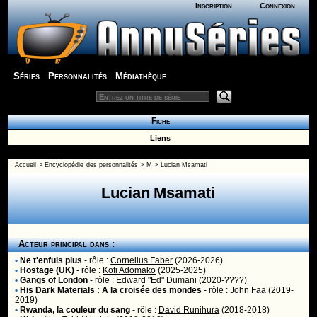
Inscription
Connexion
Séries
Personnalités
Médiathèque
Fiche
Liens
Accueil
>
Encyclopédie des personnalités
>
M
>
Lucian Msamati
Lucian Msamati
Acteur principal dans :
•
Ne t'enfuis plus
- rôle :
Cornelius Faber
(2026-2026)
•
Hostage (UK)
- rôle :
Kofi Adomako
(2025-2025)
•
Gangs of London
- rôle :
Edward "Ed" Dumani
(2020-????)
•
His Dark Materials : A la croisée des mondes
- rôle :
John Faa
(2019-
2019)
•
Rwanda, la couleur du sang
- rôle :
David Runihura
(2018-2018)