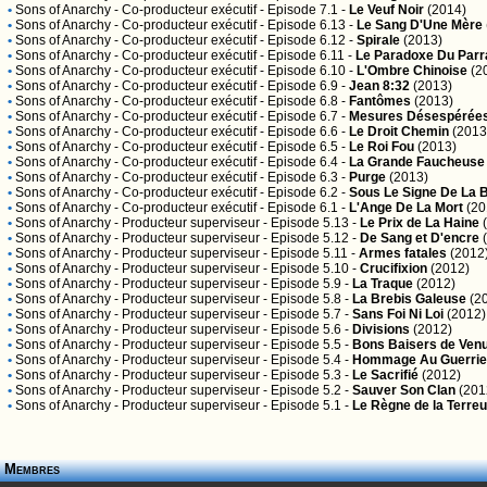
•
Sons of Anarchy
- Co-producteur exécutif - Episode 7.1 -
Le Veuf Noir
(2014)
•
Sons of Anarchy
- Co-producteur exécutif - Episode 6.13 -
Le Sang D'Une Mère
•
Sons of Anarchy
- Co-producteur exécutif - Episode 6.12 -
Spirale
(2013)
•
Sons of Anarchy
- Co-producteur exécutif - Episode 6.11 -
Le Paradoxe Du Parr
•
Sons of Anarchy
- Co-producteur exécutif - Episode 6.10 -
L'Ombre Chinoise
(2
•
Sons of Anarchy
- Co-producteur exécutif - Episode 6.9 -
Jean 8:32
(2013)
•
Sons of Anarchy
- Co-producteur exécutif - Episode 6.8 -
Fantômes
(2013)
•
Sons of Anarchy
- Co-producteur exécutif - Episode 6.7 -
Mesures Désespérée
•
Sons of Anarchy
- Co-producteur exécutif - Episode 6.6 -
Le Droit Chemin
(2013
•
Sons of Anarchy
- Co-producteur exécutif - Episode 6.5 -
Le Roi Fou
(2013)
•
Sons of Anarchy
- Co-producteur exécutif - Episode 6.4 -
La Grande Faucheuse
•
Sons of Anarchy
- Co-producteur exécutif - Episode 6.3 -
Purge
(2013)
•
Sons of Anarchy
- Co-producteur exécutif - Episode 6.2 -
Sous Le Signe De La 
•
Sons of Anarchy
- Co-producteur exécutif - Episode 6.1 -
L'Ange De La Mort
(20
•
Sons of Anarchy
- Producteur superviseur - Episode 5.13 -
Le Prix de La Haine
(
•
Sons of Anarchy
- Producteur superviseur - Episode 5.12 -
De Sang et D'encre
(
•
Sons of Anarchy
- Producteur superviseur - Episode 5.11 -
Armes fatales
(2012
•
Sons of Anarchy
- Producteur superviseur - Episode 5.10 -
Crucifixion
(2012)
•
Sons of Anarchy
- Producteur superviseur - Episode 5.9 -
La Traque
(2012)
•
Sons of Anarchy
- Producteur superviseur - Episode 5.8 -
La Brebis Galeuse
(2
•
Sons of Anarchy
- Producteur superviseur - Episode 5.7 -
Sans Foi Ni Loi
(2012)
•
Sons of Anarchy
- Producteur superviseur - Episode 5.6 -
Divisions
(2012)
•
Sons of Anarchy
- Producteur superviseur - Episode 5.5 -
Bons Baisers de Ven
•
Sons of Anarchy
- Producteur superviseur - Episode 5.4 -
Hommage Au Guerrie
•
Sons of Anarchy
- Producteur superviseur - Episode 5.3 -
Le Sacrifié
(2012)
•
Sons of Anarchy
- Producteur superviseur - Episode 5.2 -
Sauver Son Clan
(201
•
Sons of Anarchy
- Producteur superviseur - Episode 5.1 -
Le Règne de la Terreu
Membres