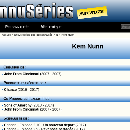
Personnalités
Médiathèque
Accueil
>
Encyclopédie des personnalités
>
N
>
Kem Nunn
Kem Nunn
Créateur de :
•
John From Cincinnati
(2007 - 2007)
Producteur exécutif de :
•
Chance
(2016 - 2017)
Co-Producteur exécutif de :
•
Sons of Anarchy
(2013 - 2014)
•
John From Cincinnati
(2007 - 2007)
Scénariste de :
•
Chance
- Episode 2.10 -
Un nouveau départ
(2017)
•
Chance
- Episode 2.9 -
Psychose partagée
(2017)