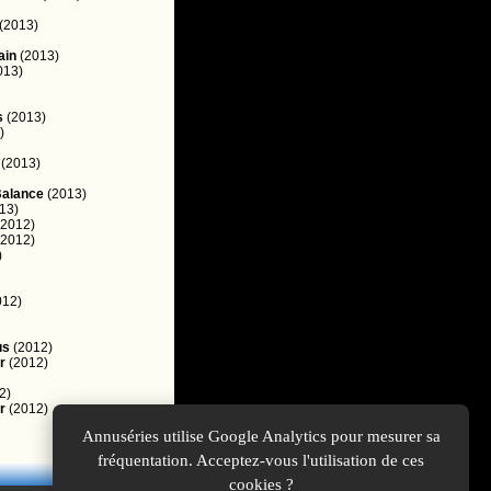
(2013)
ain
(2013)
013)
s
(2013)
)
(2013)
Balance
(2013)
13)
2012)
2012)
)
012)
us
(2012)
r
(2012)
2)
r
(2012)
Annuséries utilise Google Analytics pour mesurer sa
fréquentation. Acceptez-vous l'utilisation de ces
cookies ?