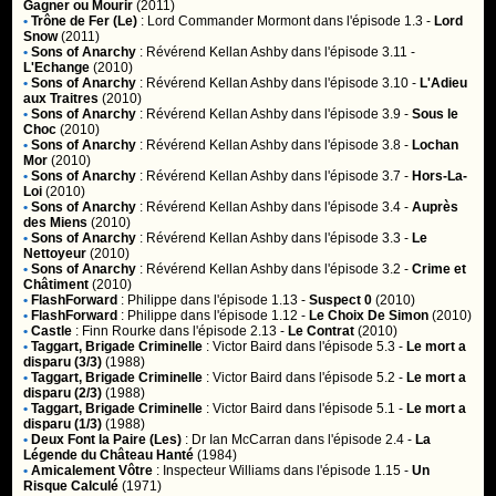
Gagner ou Mourir
(2011)
•
Trône de Fer (Le)
:
Lord Commander Mormont
dans l'épisode 1.3 -
Lord
Snow
(2011)
•
Sons of Anarchy
:
Révérend Kellan Ashby
dans l'épisode 3.11 -
L'Echange
(2010)
•
Sons of Anarchy
:
Révérend Kellan Ashby
dans l'épisode 3.10 -
L'Adieu
aux Traitres
(2010)
•
Sons of Anarchy
:
Révérend Kellan Ashby
dans l'épisode 3.9 -
Sous le
Choc
(2010)
•
Sons of Anarchy
:
Révérend Kellan Ashby
dans l'épisode 3.8 -
Lochan
Mor
(2010)
•
Sons of Anarchy
:
Révérend Kellan Ashby
dans l'épisode 3.7 -
Hors-La-
Loi
(2010)
•
Sons of Anarchy
:
Révérend Kellan Ashby
dans l'épisode 3.4 -
Auprès
des Miens
(2010)
•
Sons of Anarchy
:
Révérend Kellan Ashby
dans l'épisode 3.3 -
Le
Nettoyeur
(2010)
•
Sons of Anarchy
:
Révérend Kellan Ashby
dans l'épisode 3.2 -
Crime et
Châtiment
(2010)
•
FlashForward
:
Philippe
dans l'épisode 1.13 -
Suspect 0
(2010)
•
FlashForward
:
Philippe
dans l'épisode 1.12 -
Le Choix De Simon
(2010)
•
Castle
:
Finn Rourke
dans l'épisode 2.13 -
Le Contrat
(2010)
•
Taggart, Brigade Criminelle
:
Victor Baird
dans l'épisode 5.3 -
Le mort a
disparu (3/3)
(1988)
•
Taggart, Brigade Criminelle
:
Victor Baird
dans l'épisode 5.2 -
Le mort a
disparu (2/3)
(1988)
•
Taggart, Brigade Criminelle
:
Victor Baird
dans l'épisode 5.1 -
Le mort a
disparu (1/3)
(1988)
•
Deux Font la Paire (Les)
:
Dr Ian McCarran
dans l'épisode 2.4 -
La
Légende du Château Hanté
(1984)
•
Amicalement Vôtre
:
Inspecteur Williams
dans l'épisode 1.15 -
Un
Risque Calculé
(1971)