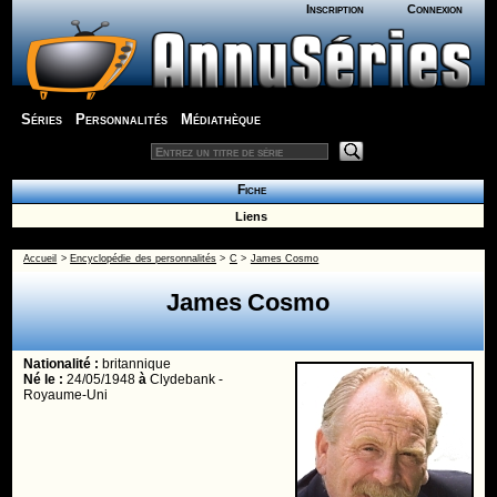
Inscription
Connexion
Séries
Personnalités
Médiathèque
Fiche
Liens
Accueil
>
Encyclopédie des personnalités
>
C
>
James Cosmo
James Cosmo
Nationalité :
britannique
Né le :
24/05/1948
à
Clydebank -
Royaume-Uni