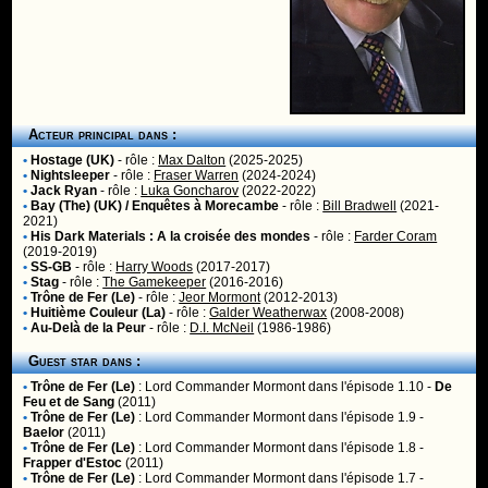
Acteur principal dans :
•
Hostage (UK)
- rôle :
Max Dalton
(2025-2025)
•
Nightsleeper
- rôle :
Fraser Warren
(2024-2024)
•
Jack Ryan
- rôle :
Luka Goncharov
(2022-2022)
•
Bay (The) (UK) / Enquêtes à Morecambe
- rôle :
Bill Bradwell
(2021-
2021)
•
His Dark Materials : A la croisée des mondes
- rôle :
Farder Coram
(2019-2019)
•
SS-GB
- rôle :
Harry Woods
(2017-2017)
•
Stag
- rôle :
The Gamekeeper
(2016-2016)
•
Trône de Fer (Le)
- rôle :
Jeor Mormont
(2012-2013)
•
Huitième Couleur (La)
- rôle :
Galder Weatherwax
(2008-2008)
•
Au-Delà de la Peur
- rôle :
D.I. McNeil
(1986-1986)
Guest star dans :
•
Trône de Fer (Le)
:
Lord Commander Mormont
dans l'épisode 1.10 -
De
Feu et de Sang
(2011)
•
Trône de Fer (Le)
:
Lord Commander Mormont
dans l'épisode 1.9 -
Baelor
(2011)
•
Trône de Fer (Le)
:
Lord Commander Mormont
dans l'épisode 1.8 -
Frapper d'Estoc
(2011)
•
Trône de Fer (Le)
:
Lord Commander Mormont
dans l'épisode 1.7 -