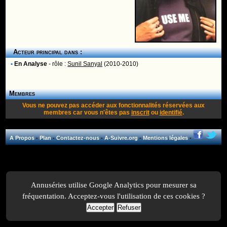
Acteur principal dans :
•
En Analyse
- rôle :
Sunil Sanyal
(2010-2010)
Membres
Vous ne pouvez pas accéder aux fonctionnalités réservées aux
membres car vous n'êtes pas
inscrit
ou
identifié
.
A Propos
-
Plan
-
Contactez-nous
-
A-Suivre.org
-
Mentions légales
-
Annuséries utilise Google Analytics pour mesurer sa
fréquentation. Acceptez-vous l'utilisation de ces cookies ?
Accepter
Refuser