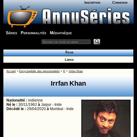
Inscription
Connexion
Séries
Personnalités
Médiathèque
Fiche
Liens
Accueil
>
Encyclopédie des personnalités
>
K
>
Irrfan Khan
Irrfan Khan
Nationalité :
indienne
Né le :
30/11/1962
à
Jaipur - Inde
Décédé le :
29/04/2020
à
Mumbai - Inde