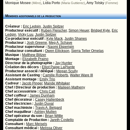
Monique Mosee
,
Lidia Porto
,
Amy Tolsky
(Mère)
(Maria Guttierez)
(Femme)
Membres additionnels de la production
Créateur :
Eric Ledgin
,
Justin Spitzer
Producteur exécutif :
Ruben Fleischer
,
Simon Heuer
,
Bridget Kyle
,
Eric
Ledgin
,
Vicky Luu
,
Justin Spitzer
Co-producteur exécutif :
Kyle Mack
,
Justin Shanes
Producteur :
Josh Greene
,
Meg A. Schave
Producteur superviseur :
Naomi Ekperigin
Producteur consultant :
Owen Ellickson
,
Sierra Teller Ornelas
Musique :
Matthew Blitzer
Montage :
Elizabeth Praino
Directeur de la photographie :
Jay Hunter
Création des décors :
Elliot Paige LaPlante
Producteur associé / délégué :
Megan Scully
Assistant de Casting :
Camille Roberts
,
Walter Ware III
Assistant montage :
Emily Trio
Cadreur :
Jacob Pinger
,
Mande Whitaker
Chef / Directeur de production :
Maileen Matheny
Chef accessoiriste :
Chris Call
Chef coiffeur :
James Dunham
Chef décorateur :
Casey Hallenbeck
Chef électricien :
Justin Duval
Chef machiniste :
Travis A. Belgard
Chef maquilleur :
Ashley Mullen
Chef opérateur du son :
Brian Wittle
Comptable de Production :
Jareth Costello
Consultant :
Marc Meisels
Consultant médical :
Melissa Oliver