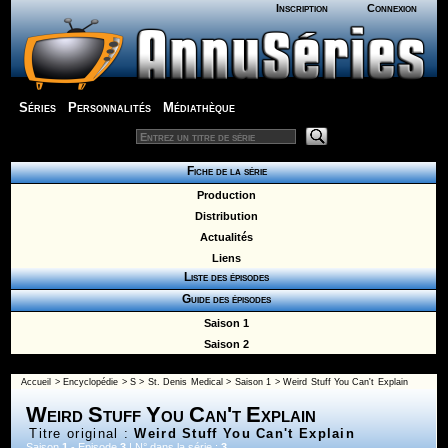
Inscription
Connexion
Séries
Personnalités
Médiathèque
Fiche de la série
Production
Distribution
Actualités
Liens
Liste des épisodes
Guide des épisodes
Saison 1
Saison 2
Accueil
>
Encyclopédie
>
S
>
St. Denis Medical
>
Saison 1
> Weird Stuff You Can't Explain
Weird Stuff You Can't Explain
Titre original :
Weird Stuff You Can't Explain
Saison
1
- Episode
3
| N° dans la série :
3