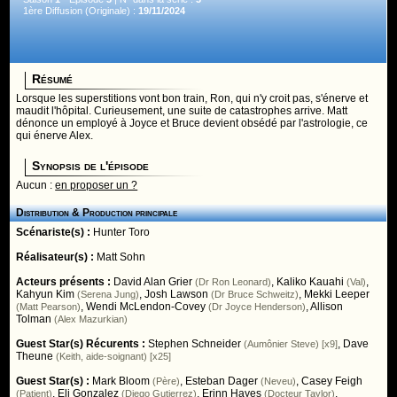
1ère Diffusion (Originale) :
19/11/2024
Résumé
Lorsque les superstitions vont bon train, Ron, qui n'y croit pas, s'énerve et
maudit l'hôpital. Curieusement, une suite de catastrophes arrive. Matt
dénonce un employé à Joyce et Bruce devient obsédé par l'astrologie, ce
qui énerve Alex.
Synopsis de l'épisode
Aucun :
en proposer un ?
Distribution & Production principale
Scénariste(s) :
Hunter Toro
Réalisateur(s) :
Matt Sohn
Acteurs présents :
David Alan Grier
,
Kaliko Kauahi
,
(Dr Ron Leonard)
(Val)
Kahyun Kim
,
Josh Lawson
,
Mekki Leeper
(Serena Jung)
(Dr Bruce Schweitz)
,
Wendi McLendon-Covey
,
Allison
(Matt Pearson)
(Dr Joyce Henderson)
Tolman
(Alex Mazurkian)
Guest Star(s) Récurents :
Stephen Schneider
,
Dave
(Aumônier Steve) [x9]
Theune
(Keith, aide-soignant) [x25]
Guest Star(s) :
Mark Bloom
,
Esteban Dager
,
Casey Feigh
(Père)
(Neveu)
,
Eli Gonzalez
,
Erinn Hayes
,
(Patient)
(Diego Gutierrez)
(Docteur Taylor)