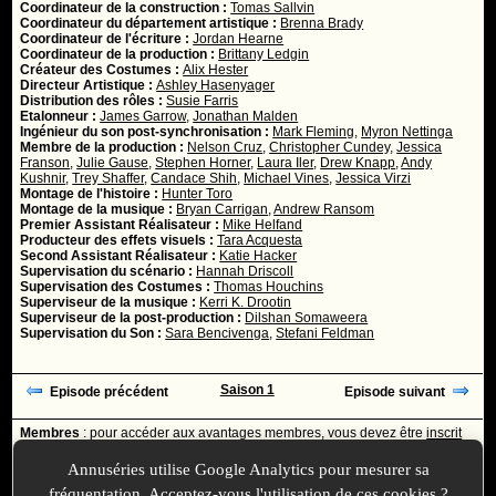
Coordinateur de la construction :
Tomas Sallvin
Coordinateur du département artistique :
Brenna Brady
Coordinateur de l'écriture :
Jordan Hearne
Coordinateur de la production :
Brittany Ledgin
Créateur des Costumes :
Alix Hester
Directeur Artistique :
Ashley Hasenyager
Distribution des rôles :
Susie Farris
Etalonneur :
James Garrow
,
Jonathan Malden
Ingénieur du son post-synchronisation :
Mark Fleming
,
Myron Nettinga
Membre de la production :
Nelson Cruz
,
Christopher Cundey
,
Jessica
Franson
,
Julie Gause
,
Stephen Horner
,
Laura Iler
,
Drew Knapp
,
Andy
Kushnir
,
Trey Shaffer
,
Candace Shih
,
Michael Vines
,
Jessica Virzi
Montage de l'histoire :
Hunter Toro
Montage de la musique :
Bryan Carrigan
,
Andrew Ransom
Premier Assistant Réalisateur :
Mike Helfand
Producteur des effets visuels :
Tara Acquesta
Second Assistant Réalisateur :
Katie Hacker
Supervisation du scénario :
Hannah Driscoll
Supervisation des Costumes :
Thomas Houchins
Superviseur de la musique :
Kerri K. Drootin
Superviseur de la post-production :
Dilshan Somaweera
Supervisation du Son :
Sara Bencivenga
,
Stefani Feldman
Saison 1
Episode précédent
Episode suivant
Membres
: pour accéder aux avantages membres, vous devez être
inscrit
ou
identifié
avec votre login
Annuséries utilise Google Analytics pour mesurer sa
Ajoutée le :
05/11/2024 à 10:13 -
Mise à jour le :
23/11/2024 à 13:01
fréquentation. Acceptez-vous l'utilisation de ces cookies ?