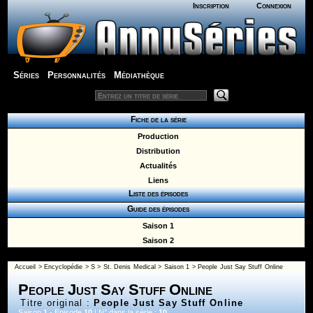
Inscription
Connexion
Séries
Personnalités
Médiathèque
Fiche de la série
Production
Distribution
Actualités
Liens
Liste des épisodes
Guide des épisodes
Saison 1
Saison 2
Accueil
>
Encyclopédie
>
S
>
St. Denis Medical
>
Saison 1
> People Just Say Stuff Online
People Just Say Stuff Online
Titre original :
People Just Say Stuff Online
Saison
1
- Episode
10
| N° dans la série :
10