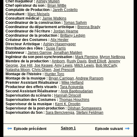
Chef maquilleur :
Ashley Mullen
Chef opérateur du son :
Brian Wittle
Comptable de Production :
Jareth Costello
Consultant :
Marc Meisels
Consultant médical :
Jamie Watkins
Coordinateur de la construction :
Tomas Sallvin
Coordinateur du département artistique :
Brenna Brady
Coordinateur de l'écriture :
Jordan Hearne
Coordinateur de la production :
Brittany Ledgin
Créateur des Costumes :
Alix Hester
Directeur Artistique :
Ashley Hasenyager
Distribution des rôles :
Susie Farris
Etalonneur :
James Garrow
,
Jonathan Malden
Ingénieur du son post-synchronisation :
Mark Fleming
,
Myron Nettinga
Membre de la production :
Amborn
,
Rusty Davis
,
Brett Elliott
,
Jeremy
George
,
Joe Hill
,
Joe Keawe
,
Amy Lewis
,
Mitch Lewis
,
Bob McCarty
,
Natasha Moon
,
Chris Olsen
,
Joel Prescott
Montage de l'histoire :
Hunter Toro
Montage de la musique :
Bryan Carrigan
,
Andrew Ransom
Premier Assistant Réalisateur :
Mike Helfand
Producteur des effets visuels :
Tara Acquesta
Second Assistant Réalisateur :
Arek Bagboudarian
Supervisation du scénario :
Hannah Driscoll
Supervisation des Costumes :
Thomas Houchins
Superviseur de la musique :
Kerri K. Drootin
Superviseur de la post-production :
Dilshan Somaweera
Supervisation du Son :
Sara Bencivenga
,
Stefani Feldman
Saison 1
Episode précédent
Episode suivant