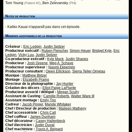
Tom Young
,
Ben Zelevansky
(Patient #2)
(Phil)
Notes de production
- Kaliko Kauai n'apparaît pas dans cet épisode.
Membres additionnels de la production
Créateur :
Eric Ledgin
,
Justin Spitzer
Producteur exécutif :
Ruben Fleischer
,
Simon Heuer
,
Bridget Kyle
,
Eric
Ledgin
,
Vicky Luu
,
Justin Spitzer
Co-producteur exécutif :
Kyle Mack
,
Justin Shanes
Producteur :
Josh Greene
,
Meg A. Schave
Producteur superviseur :
Naomi Ekperigin
Producteur consultant :
Owen Ellickson
,
Sierra Teller Ornelas
Musique :
Matthew Blitzer
Montage :
Elizabeth Praino
Directeur de la photographie :
Jay Hunter
Création des décors :
Elliot Paige LaPlante
Producteur associé / délégué :
Megan Scully
Assistant de Casting :
Camille Roberts
,
Walter Ware III
Assistant montage :
Emily Trio
Cadreur :
Jacob Pinger
,
Mande Whitaker
Chef / Directeur de production :
Maileen Matheny
Chef accessoiriste :
Chris Call
Chef coiffeur :
James Dunham
Chef décorateur :
Casey Hallenbeck
Chef électricien :
Justin Duval
Chef machiniste :
Travis A. Belgard