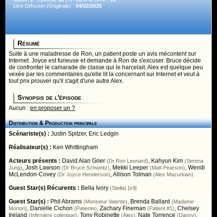
1ère Diffusion (Originale) :
04/02/2025
Résumé
Suite à une maladresse de Ron, un patient poste un avis mécontent sur
Internet. Joyce est furieuse et demande à Ron de s'excuser. Bruce décide
de confronter le camarade de classe qui le harcelait. Alex est quelque peu
vexée par les commentaires qu'elle lit la concernant sur Internet et veut à
tout prix prouver qu'il s'agit d'une autre Alex.
Synopsis de l'épisode
Aucun :
en proposer un ?
Distribution & Production principale
Scénariste(s) :
Justin Spitzer
,
Eric Ledgin
Réalisateur(s) :
Ken Whittingham
Acteurs présents :
David Alan Grier
,
Kahyun Kim
(Dr Ron Leonard)
(Serena
,
Josh Lawson
,
Mekki Leeper
,
Wendi
Jung)
(Dr Bruce Schweitz)
(Matt Pearson)
McLendon-Covey
,
Allison Tolman
(Dr Joyce Henderson)
(Alex Mazurkian)
Guest Star(s) Récurents :
Bella Ivory
(Stella) [x9]
Guest Star(s) :
Phil Abrams
,
Brenda Ballard
(Monsieur Valente)
(Madame
,
Danielle Cichon
,
Zachary Fineman
,
Chelsey
Morton)
(Patiente)
(Patient #1)
Ireland
,
Tony Robinette
,
Nate Torrence
,
(Infirmière colérique)
(Alex)
(Danny)