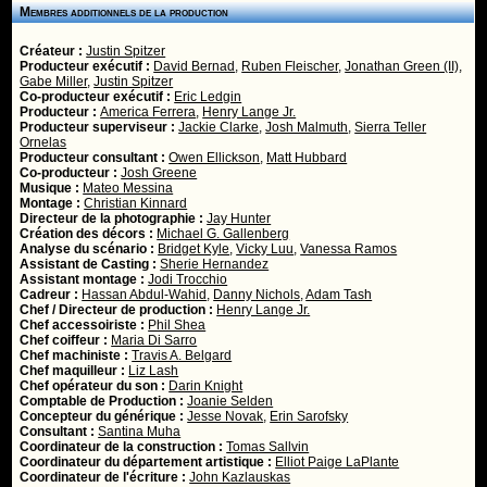
Membres additionnels de la production
Créateur :
Justin Spitzer
Producteur exécutif :
David Bernad
,
Ruben Fleischer
,
Jonathan Green (II)
,
Gabe Miller
,
Justin Spitzer
Co-producteur exécutif :
Eric Ledgin
Producteur :
America Ferrera
,
Henry Lange Jr.
Producteur superviseur :
Jackie Clarke
,
Josh Malmuth
,
Sierra Teller
Ornelas
Producteur consultant :
Owen Ellickson
,
Matt Hubbard
Co-producteur :
Josh Greene
Musique :
Mateo Messina
Montage :
Christian Kinnard
Directeur de la photographie :
Jay Hunter
Création des décors :
Michael G. Gallenberg
Analyse du scénario :
Bridget Kyle
,
Vicky Luu
,
Vanessa Ramos
Assistant de Casting :
Sherie Hernandez
Assistant montage :
Jodi Trocchio
Cadreur :
Hassan Abdul-Wahid
,
Danny Nichols
,
Adam Tash
Chef / Directeur de production :
Henry Lange Jr.
Chef accessoiriste :
Phil Shea
Chef coiffeur :
Maria Di Sarro
Chef machiniste :
Travis A. Belgard
Chef maquilleur :
Liz Lash
Chef opérateur du son :
Darin Knight
Comptable de Production :
Joanie Selden
Concepteur du générique :
Jesse Novak
,
Erin Sarofsky
Consultant :
Santina Muha
Coordinateur de la construction :
Tomas Sallvin
Coordinateur du département artistique :
Elliot Paige LaPlante
Coordinateur de l'écriture :
John Kazlauskas