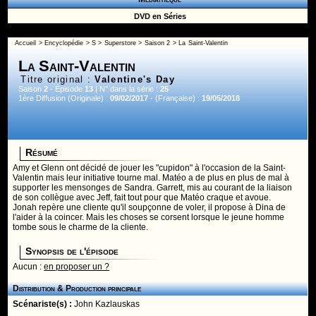
DVD en Séries
Accueil
>
Encyclopédie
>
S
>
Superstore
>
Saison 2
> La Saint-Valentin
La Saint-Valentin
Titre original :
Valentine's Day
Saison
2
- Episode
13
| N° dans la série :
25
1ère Diffusion (Originale) :
09/02/2017
- (Française) :
19/05/2018
Résumé
Amy et Glenn ont décidé de jouer les "cupidon" à l'occasion de la Saint-
Valentin mais leur initiative tourne mal. Matéo a de plus en plus de mal à
supporter les mensonges de Sandra. Garrett, mis au courant de la liaison
de son collègue avec Jeff, fait tout pour que Matéo craque et avoue.
Jonah repère une cliente qu'il soupçonne de voler, il propose à Dina de
l'aider à la coincer. Mais les choses se corsent lorsque le jeune homme
tombe sous le charme de la cliente.
Synopsis de l'épisode
Aucun :
en proposer un ?
Distribution & Production principale
Scénariste(s) :
John Kazlauskas