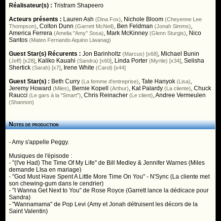
Réalisateur(s) :
Tristram Shapeero
Acteurs présents :
Lauren Ash
,
Nichole Bloom
(Dina Fox)
(Cheyenne Lee
,
Colton Dunn
,
Ben Feldman
,
Thompson)
(Garrett McNeil)
(Jonah Simms)
America Ferrera
,
Mark McKinney
,
Nico
(Amelia "Amy" Sosa)
(Glenn Sturgis)
Santos
(Mateo Fernando Aquino Liwanag)
Guest Star(s) Récurents :
Jon Barinholtz
,
Michael Bunin
(Marcus) [x68]
,
Kaliko Kauahi
,
Linda Porter
,
Selisha
(Jeff) [x28]
(Sandra) [x60]
(Myrtle) [x34]
Shertick
,
Irene White
(Sarah) [x7]
(Carol) [x44]
Guest Star(s) :
Beth Curry
,
Tate Hanyok
,
(La femme d'entreprise)
(Lisa)
Jeremy Howard
,
Bernie Kopell
,
Kat Palardy
,
Chuck
(Miles)
(Arthur)
(La cliente)
Raucci
,
Chris Reinacher
,
Andree Vermeulen
(Le gars à la "Smart")
(Le client)
(Shannon)
Notes de production
- Amy s'appelle Peggy.
Musiques de l'épisode :
- "(I've Had) The Time Of My Life" de Bill Medley & Jennifer Warnes (Miles
demande LIsa en mariage)
- "God Must Have Spent A Little More Time On You" - N'Sync (La cliente met
son chewing-gum dans le cendrier)
- "I Wanna Get Next to You" de Rose Royce (Garrett lance la dédicace pour
Sandra)
- "Wannamama" de Pop Levi (Amy et Jonah détruisent les décors de la
Saint Valentin)