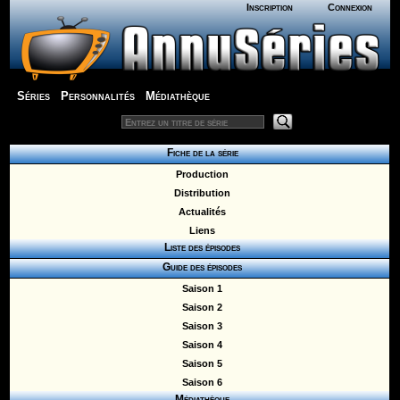
Inscription
Connexion
Séries
Personnalités
Médiathèque
Fiche de la série
Production
Distribution
Actualités
Liens
Liste des épisodes
Guide des épisodes
Saison 1
Saison 2
Saison 3
Saison 4
Saison 5
Saison 6
Médiathèque