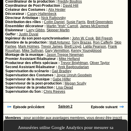
Coordinateur de la production :
Freddy Boutros
Coordinateur de Post-Production :
David Hill
Créateur des Costumes :
Alix Hester
Décorateur :
Casey Hallenbeck
Directeur Artistique :
Nick Ralbovsky
Distribution des rôles :
Collin Daniel
,
Susie Farris
,
Brett Greenstein
Ensemblier décorateur :
Martin "Irish" Carroll
,
James McDermott
Etalonneur :
Larry Gibbs
,
Skipper Martin
Gaffer :
Justin Duval
Ingénieur du son post-synchronisation :
John W. Cook
,
Bill Freesh
Membre de la production :
Matt Antunez
,
Tony Brazas
,
Ron Cafferty
,
Skip
Fairlee
,
Mark Holmes
,
Trevor James
,
Brett Lloyd
,
Lalita Pearson
,
Frank
Roughan
,
Mike Sullivan
,
Gary Vermillion
,
Kenny Youngblood
Montage de la musique :
Jason Tregoe Newman
Premier Assistant Réalisateur :
Mike Helfand
Producteur des effets spéciaux :
Trevor Brightman
,
Oliver Taylor
Second Assistant Réalisateur :
Arek Bagboudarian
Supervisation du scénario :
Gail Bradley
Supervisation des Costumes :
Joyce Unruh Goodwin
Superviseur de la musique :
Gabe Hilfer
Superviseur de la post-production :
Megan Scully
Superviseur de la production :
Lisa Owad
Supervisation du Son :
Chris Reeves
Saison 2
Episode précédent
Episode suivant
Membres
: pour accéder aux avantages membres, vous devez être
inscrit
ou
identifié
avec votre login
Annuséries utilise Google Analytics pour mesurer sa
Ajoutée le :
30/11/-0001 à 00:00 -
Mise à jour le :
11/02/2017 à 20:03