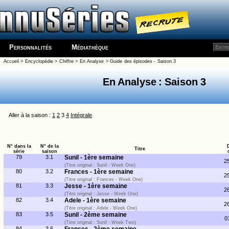
Personnalités
Médiathèque
Accueil
>
Encyclopédie
>
Chiffre
>
En Analyse
>
Guide des épisodes - Saison 3
En Analyse : Saison 3
Aller à la saison :
1
2
3
4
Intégrale
N° dans la
N° de la
Titre
série
saison
79
3.1
Sunil - 1ère semaine
2
(Titre original : Sunil - Week One)
80
3.2
Frances - 1ère semaine
2
(Titre original : Frances - Week One)
81
3.3
Jesse - 1ère semaine
2
(Titre original : Jesse - Week One)
82
3.4
Adele - 1ère semaine
2
(Titre original : Adele - Week One)
83
3.5
Sunil - 2ème semaine
0
(Titre original : Sunil - Week Two)
84
3.6