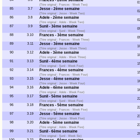
Frances - 2ème semaine
0
(Titre original : Frances - Week Two)
85
3.7
Jesse - 2ème semaine
0
(Titre original : Jesse - Week Two)
86
3.8
Adele - 2ème semaine
0
(Titre original : Adele - Week Two)
87
3.9
Sunil - 3ème semaine
0
(Titre original : Sunil - Week Three)
88
3.10
Frances - 3ème semaine
0
(Titre original : Frances - Week Three)
89
3.11
Jesse - 3ème semaine
1
(Titre original : Jesse - Week Three)
90
3.12
Adele - 3ème semaine
1
(Titre original : Adele - Week Three)
91
3.13
Sunil - 4ème semaine
1
(Titre original : Sunil - Week Four)
92
3.14
Frances - 4ème semaine
1
(Titre original : Frances - Week Four)
93
3.15
Jesse - 4ème semaine
1
(Titre original : Jesse - Week Four)
94
3.16
Adele - 4ème semaine
1
(Titre original : Adele - Week Four)
95
3.17
Sunil - 5ème semaine
2
(Titre original : Sunil - Week Five)
96
3.18
Frances - 5ème semaine
2
(Titre original : Frances - Week Five)
97
3.19
Jesse - 5ème semaine
2
(Titre original : Jesse - Week Five)
98
3.20
Adele - 5ème semaine
2
(Titre original : Adele - Week Five)
99
3.21
Sunil - 6ème semaine
2
(Titre original : Sunil - Week Six)
100
3.22