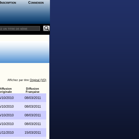
Inscription
Connexion
Affichez par titre
Original (VO)
Diffusion
Diffusion
originale
Française
5/10/2010
08/03/2011
5/10/2010
08/03/2011
6/10/2010
08/03/2011
6/10/2010
08/03/2011
1/11/2010
15/03/2011