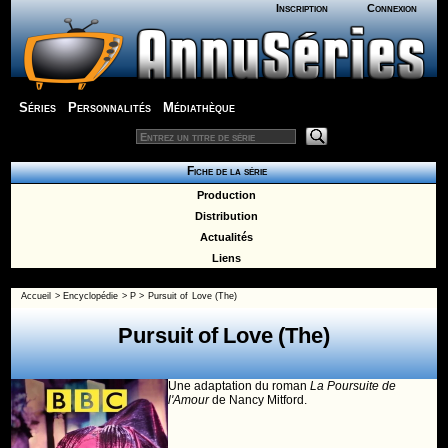
Inscription
Connexion
Séries
Personnalités
Médiathèque
Fiche de la série
Production
Distribution
Actualités
Liens
Accueil
>
Encyclopédie
>
P
>
Pursuit of Love (The)
Pursuit of Love (The)
Une adaptation du roman
La Poursuite de
l'Amour
de Nancy Mitford.