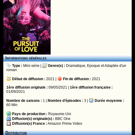
Informations générales
Type :
Mini-série
|
Genre(s) :
Dramatique
,
Epoque
et
Adaptée d'un
roman
Début de diffusion :
2021 |
Fin de diffusion :
2021
1ère diffusion originale :
09/05/2021 |
1ère diffusion française :
01/09/2021
Nombre de saisons :
1 |
Nombre d’épisodes :
3 |
Durée moyenne :
60 Min
Pays de production :
Royaume-Uni
Diffusion(s) originale(s) :
BBC One
Diffusion(s) France :
Amazon Prime Video
Distribution