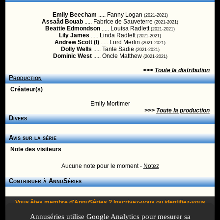
Emily Beecham
..... Fanny Logan
(2021-2021)
Assaâd Bouab
..... Fabrice de Sauveterre
(2021-2021)
Beattie Edmondson
..... Louisa Radlett
(2021-2021)
Lily James
..... Linda Radlett
(2021-2021)
Andrew Scott (I)
..... Lord Merlin
(2021-2021)
Dolly Wells
..... Tante Sadie
(2021-2021)
Dominic West
..... Oncle Matthew
(2021-2021)
>>>
Toute la distribution
Production
Créateur(s)
Emily Mortimer
>>>
Toute la production
Divers
Avis sur la série
Note des visiteurs
Aucune note pour le moment -
Notez
Contribuer à AnnuSéries
Vous êtes membre d'AnnuSéries ?
Inscrivez-vous
ou
identifiez-vous
pour proposer des modifications et des informations à propos de cette
Annuséries utilise Google Analytics pour mesurer sa
série !