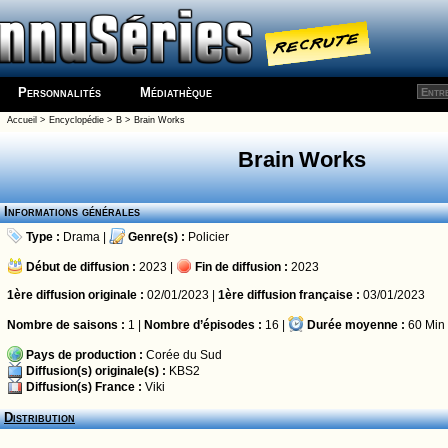
Personnalités
Médiathèque
Accueil
>
Encyclopédie
>
B
>
Brain Works
Brain Works
Informations générales
Type :
Drama
|
Genre(s) :
Policier
Début de diffusion :
2023 |
Fin de diffusion :
2023
1ère diffusion originale :
02/01/2023 |
1ère diffusion française :
03/01/2023
Nombre de saisons :
1 |
Nombre d’épisodes :
16 |
Durée moyenne :
60 Min
Pays de production :
Corée du Sud
Diffusion(s) originale(s) :
KBS2
Diffusion(s) France :
Viki
Distribution