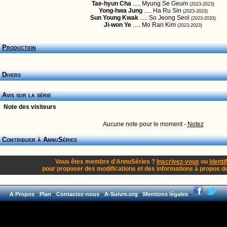
Tae-hyun Cha
..... Myung Se Geum
(2023-2023)
Yong-hwa Jung
..... Ha Ru Sin
(2023-2023)
Sun Young Kwak
..... So Jeong Seol
(2023-2033)
Ji-won Ye
..... Mo Ran Kim
(2023-2023)
Production
Divers
Avis sur la série
Note des visiteurs
Aucune note pour le moment -
Notez
Contribuer à AnnuSéries
Vous êtes membre d'AnnuSéries ?
Inscrivez-vous
ou
identi
pour proposer des modifications et des informations à propos de 
A Propos
-
Plan
-
Contactez-nous
-
A-Suivre.org
-
Mentions légales
-