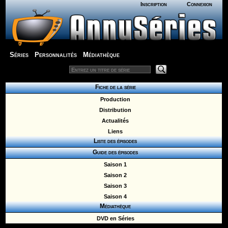
Inscription
Connexion
Séries
Personnalités
Médiathèque
Fiche de la série
Production
Distribution
Actualités
Liens
Liste des épisodes
Guide des épisodes
Saison 1
Saison 2
Saison 3
Saison 4
Médiathèque
DVD en Séries