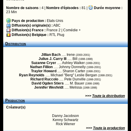
Nombre de saisons :
4 |
Nombre d’épisodes :
81 |
Durée moyenne :
23 Min
Pays de production :
Etats-Unis
Diffusion(s) originale(s) :
ABC
Diffusion(s) France :
France 2
|
Comédie +
Diffusion(s) Belgique :
RTL Plug
Distribution
Jillian Bach
..... Irene
(2000-2001)
Julius J. Carry III
..... Bill
(1998-1998)
Suzanne Cryer
..... Ashley Walker
(1999-2001)
Nathan Fillion
..... Johnny Donnelly
(1999-2001)
Traylor Howard
..... Sharon Carter
(1998-2001)
Ryan Reynolds
..... Michael "Berg" Leslie Bergan
(1998-2001)
Richard Ruccolo
..... Pete Dunville
(1998-2001)
David Ogden Stiers
..... M. Bauer
(1998-1998)
Jennifer Wesfeldt
..... Melissa
(1998-1998)
>>>
Toute la distribution
Production
Créateur(s)
Danny Jacobson
Kenny Schwartz
Rick Wiener
>>>
Toute la production