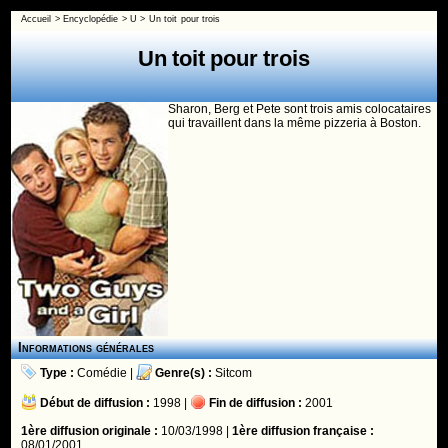
Accueil
>
Encyclopédie
>
U
>
Un toit pour trois
Un toit pour trois
Sharon, Berg et Pete sont trois amis colocataires
qui travaillent dans la même pizzeria à Boston.
Informations générales
Type :
Comédie
|
Genre(s) :
Sitcom
Début de diffusion :
1998 |
Fin de diffusion :
2001
1ère diffusion originale :
10/03/1998 |
1ère diffusion française :
08/01/2001