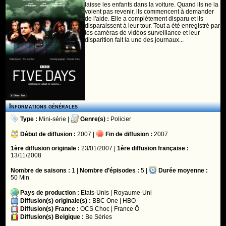
laisse les enfants dans la voiture. Quand ils ne la
voient pas revenir, ils commencent à demander
de l'aide. Elle a complètement disparu et ils
disparaissent à leur tour. Tout a été enregistré par
les caméras de vidéos surveillance et leur
disparition fait la une des journaux...
Informations générales
Type :
Mini-série
|
Genre(s) :
Policier
Début de diffusion :
2007 |
Fin de diffusion :
2007
1ère diffusion originale :
23/01/2007 |
1ère diffusion française :
13/11/2008
Nombre de saisons :
1 |
Nombre d’épisodes :
5 |
Durée moyenne :
50 Min
Pays de production :
Etats-Unis
|
Royaume-Uni
Diffusion(s) originale(s) :
BBC One
|
HBO
Diffusion(s) France :
OCS Choc
|
France Ô
Diffusion(s) Belgique :
Be Séries