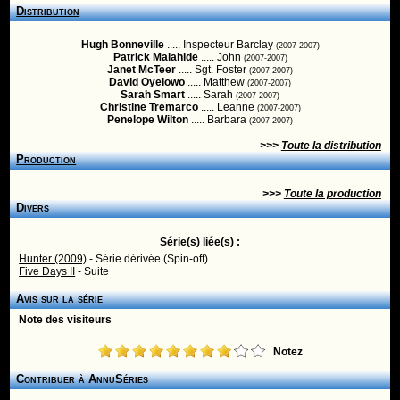
Distribution
Hugh Bonneville
..... Inspecteur Barclay
(2007-2007)
Patrick Malahide
..... John
(2007-2007)
Janet McTeer
..... Sgt. Foster
(2007-2007)
David Oyelowo
..... Matthew
(2007-2007)
Sarah Smart
..... Sarah
(2007-2007)
Christine Tremarco
..... Leanne
(2007-2007)
Penelope Wilton
..... Barbara
(2007-2007)
>>>
Toute la distribution
Production
>>>
Toute la production
Divers
Série(s) liée(s) :
Hunter (2009)
- Série dérivée (Spin-off)
Five Days II
- Suite
Avis sur la série
Note des visiteurs
Notez
Contribuer à AnnuSéries