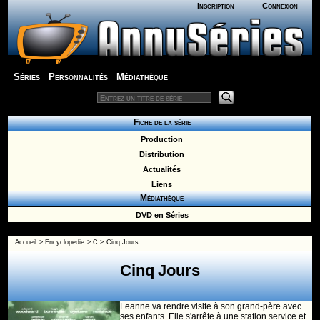
Inscription
Connexion
Séries
Personnalités
Médiathèque
Fiche de la série
Production
Distribution
Actualités
Liens
Médiathèque
DVD en Séries
Accueil
>
Encyclopédie
>
C
>
Cinq Jours
Cinq Jours
Leanne va rendre visite à son grand-père avec
ses enfants. Elle s'arrête à une station service et