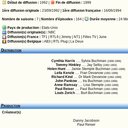
Début de diffusion :
1992 |
Fin de diffusion :
1999
1ère diffusion originale :
23/09/1992 |
1ère diffusion française :
16/06/1994
Nombre de saisons :
7 |
Nombre d’épisodes :
164 |
Durée moyenne :
24 Mi
Pays de production :
Etats-Unis
Diffusion(s) originale(s) :
NBC
Diffusion(s) France :
TF1
|
RTL9
|
Jimmy
|
NT1
|
Filles TV
|
June
Diffusion(s) Belgique :
AB3
|
RTL Plug
|
La Deux
Distribution
Cynthia Harris
..... Sylvia Buchman
(1998-1999)
Tommy Hinkley
..... Jay Selby
(1992-1993)
Helen Hunt
..... Jamie Stemple Buchman
(1992-1999)
Leila Kenzle
..... Fran Devanow
(1992-1998)
Richard Kind
..... Dr Mark Devanow
(1992-1999)
John Pankow
..... Ira Buchman
(1993-1999)
Anne Ramsay
..... Lisa Stemple
(1992-1999)
Paul Reiser
..... Paul Buchman
(1992-1999)
Louis Zorich
..... Burt Buchman
(1998-1999)
Production
Créateur(s)
Danny Jacobson
Paul Reiser