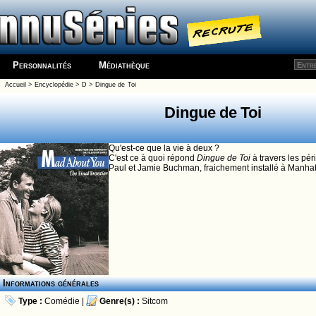
Personnalités
Médiathèque
Accueil
>
Encyclopédie
>
D
>
Dingue de Toi
Dingue de Toi
Qu'est-ce que la vie à deux ?
C'est ce à quoi répond
Dingue de Toi
à travers les pér
Paul et Jamie Buchman, fraichement installé à Manhat
Informations générales
Type :
Comédie
|
Genre(s) :
Sitcom